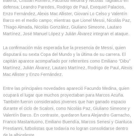
Balerdi, Cristian Romero, Facundo Medina y Nicolás Tagliafico en
defensa; Leandro Paredes, Rodrigo de Paul, Exequiel Palacios,
Enzo Fernández, Alexis Mac Allister, Giovani Lo Celso y Valentín
Barco en el medio campo; mientras que Lionel Messi, Nicolás Paz,
Thiago Almada, Nicolás González, Giuliano Simeone, Lautaro
Martínez, José Manuel López y Julián Álvarez integran el ataque.
La confirmación más esperada fue la presencia de Messi, quien
disputará su sexta Copa del Mundo y la última de su carrera. El
capitán aparece acompañado por referentes como Emiliano “Dibu”
Martínez, Julián Álvarez, Lautaro Martínez, Rodrigo de Paul, Alexis
Mac Allister y Enzo Fernández.
Entre las principales novedades apareció Facundo Medina, quien
ocupará el lugar que muchos proyectaban para Marcos Acuña.
También fueron considerados jóvenes que han ganado espacio
durante el ciclo de Scaloni, como Nicolás Paz, Giuliano Simeone y
Valentín Barco. En contraste, quedaron fuera Alejandro Garnacho,
Franco Mastantuono, Emiliano Buendía, Marcos Senesi y Gianluca
Prestianni, futbolistas que todavía no logran consolidarse dentro
de la albiceleste.