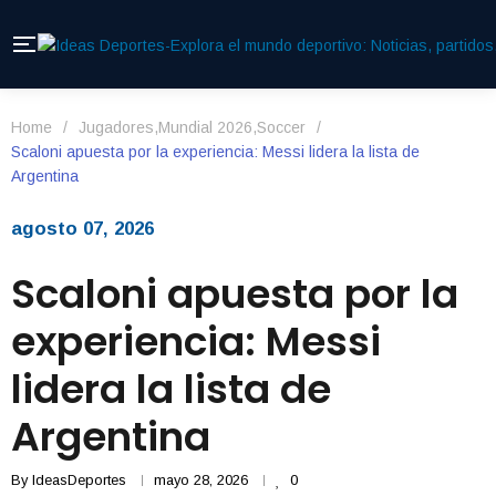
Home
/
Jugadores
,
Mundial 2026
,
Soccer
/
Scaloni apuesta por la experiencia: Messi lidera la lista de
Argentina
agosto 07, 2026
Scaloni apuesta por la
experiencia: Messi
lidera la lista de
Argentina
By
IdeasDeportes
mayo 28, 2026
0