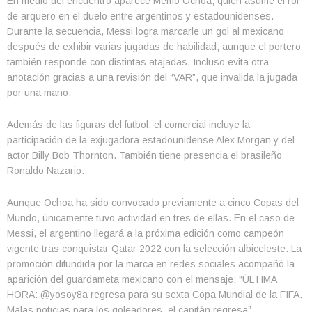
En medio del encuentro aparece Memo Ochoa, quien asume el rol
de arquero en el duelo entre argentinos y estadounidenses.
Durante la secuencia, Messi logra marcarle un gol al mexicano
después de exhibir varias jugadas de habilidad, aunque el portero
también responde con distintas atajadas. Incluso evita otra
anotación gracias a una revisión del “VAR”, que invalida la jugada
por una mano.
Además de las figuras del futbol, el comercial incluye la
participación de la exjugadora estadounidense Alex Morgan y del
actor Billy Bob Thornton. También tiene presencia el brasileño
Ronaldo Nazario.
Aunque Ochoa ha sido convocado previamente a cinco Copas del
Mundo, únicamente tuvo actividad en tres de ellas. En el caso de
Messi, el argentino llegará a la próxima edición como campeón
vigente tras conquistar Qatar 2022 con la selección albiceleste. La
promoción difundida por la marca en redes sociales acompañó la
aparición del guardameta mexicano con el mensaje: “ÚLTIMA
HORA: @yosoy8a regresa para su sexta Copa Mundial de la FIFA.
Malas noticias para los goleadores, el capitán regresa”.