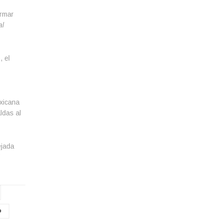
ormar
al
, el
exicana
ldas al
ejada
O