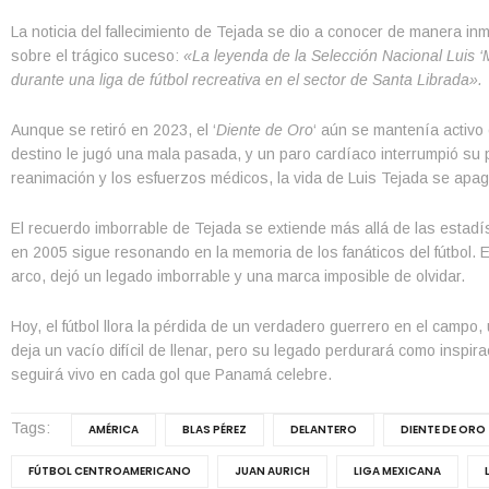
La noticia del fallecimiento de Tejada se dio a conocer de manera in
sobre el trágico suceso:
«La leyenda de la Selección Nacional Luis ‘
durante una liga de fútbol recreativa en el sector de Santa Librada».
Aunque se retiró en 2023, el ‘
Diente de Oro
‘ aún se mantenía activo
destino le jugó una mala pasada, y un paro cardíaco interrumpió su pa
reanimación y los esfuerzos médicos, la vida de Luis Tejada se apag
El recuerdo imborrable de Tejada se extiende más allá de las estadí
en 2005 sigue resonando en la memoria de los fanáticos del fútbol.
arco, dejó un legado imborrable y una marca imposible de olvidar.
Hoy, el fútbol llora la pérdida de un verdadero guerrero en el camp
deja un vacío difícil de llenar, pero su legado perdurará como inspi
seguirá vivo en cada gol que Panamá celebre.
Tags:
AMÉRICA
BLAS PÉREZ
DELANTERO
DIENTE DE ORO
FÚTBOL CENTROAMERICANO
JUAN AURICH
LIGA MEXICANA