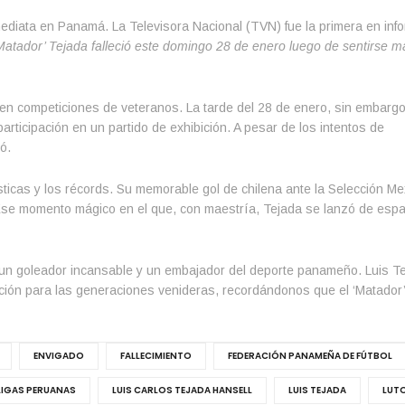
mediata en Panamá. La Televisora Nacional (TVN) fue la primera en inf
Matador’ Tejada falleció este domingo 28 de enero luego de sentirse m
 en competiciones de veteranos. La tarde del 28 de enero, sin embargo
rticipación en un partido de exhibición. A pesar de los intentos de
ó.
sticas y los récords. Su memorable gol de chilena ante la Selección M
 Ese momento mágico en el que, con maestría, Tejada se lanzó de espa
o, un goleador incansable y un embajador del deporte panameño. Luis T
ración para las generaciones venideras, recordándonos que el ‘Matador’
ENVIGADO
FALLECIMIENTO
FEDERACIÓN PANAMEÑA DE FÚTBOL
LIGAS PERUANAS
LUIS CARLOS TEJADA HANSELL
LUIS TEJADA
LUT