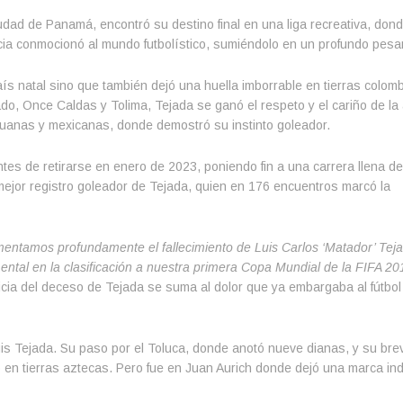
dad de Panamá, encontró su destino final en una liga recreativa, dond
icia conmocionó al mundo futbolístico, sumiéndolo en un profundo pesar
aís natal sino que también dejó una huella imborrable en tierras colom
, Once Caldas y Tolima, Tejada se ganó el respeto y el cariño de la a
eruanas y mexicanas, donde demostró su instinto goleador.
ntes de retirarse en enero de 2023, poniendo fin a una carrera llena de
l mejor registro goleador de Tejada, quien en 176 encuentros marcó la
entamos profundamente el fallecimiento de Luis Carlos ‘Matador’ Tej
ental en la clasificación a nuestra primera Copa Mundial de la FIFA 20
ticia del deceso de Tejada se suma al dolor que ya embargaba al fútbol
is Tejada. Su paso por el Toluca, donde anotó nueve dianas, y su bre
 en tierras aztecas. Pero fue en Juan Aurich donde dejó una marca ind