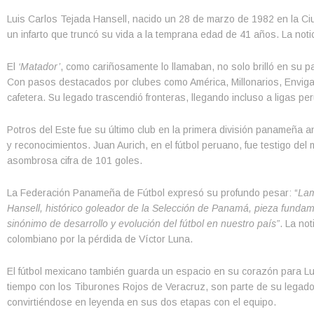
Luis Carlos Tejada Hansell, nacido un 28 de marzo de 1982 en la Ciu
un infarto que truncó su vida a la temprana edad de 41 años. La not
El
‘Matador’
, como cariñosamente lo llamaban, no solo brilló en su p
Con pasos destacados por clubes como América, Millonarios, Envigado
cafetera. Su legado trascendió fronteras, llegando incluso a ligas p
Potros del Este fue su último club en la primera división panameña a
y reconocimientos. Juan Aurich, en el fútbol peruano, fue testigo de
asombrosa cifra de 101 goles.
La Federación Panameña de Fútbol expresó su profundo pesar: “
Lam
Hansell, histórico goleador de la Selección de Panamá, pieza fundam
sinónimo de desarrollo y evolución del fútbol en nuestro país”
. La no
colombiano por la pérdida de Víctor Luna.
El fútbol mexicano también guarda un espacio en su corazón para Lu
tiempo con los Tiburones Rojos de Veracruz, son parte de su legado
convirtiéndose en leyenda en sus dos etapas con el equipo.