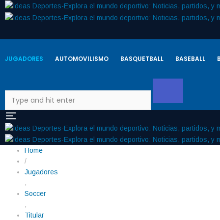
JUGADORES
AUTOMOVILISMO
BASQUETBALL
BASEBALL
Home
/
Jugadores
,
Soccer
,
Titular