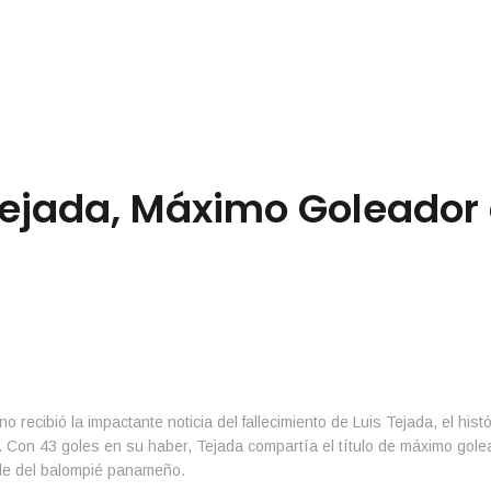
 Tejada, Máximo Goleador
o recibió la impactante noticia del fallecimiento de Luis Tejada, el histó
. Con 43 goles en su haber, Tejada compartía el título de máximo gole
ble del balompié panameño.