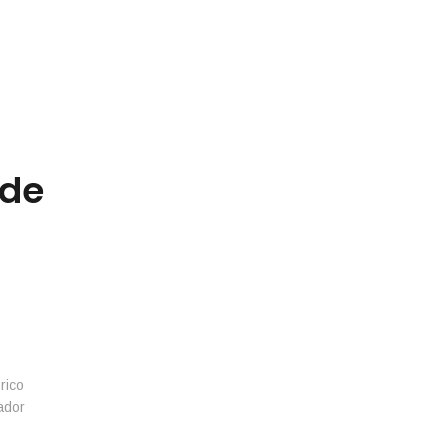
 de
rico
ador