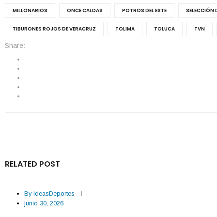
MILLONARIOS
ONCE CALDAS
POTROS DEL ESTE
SELECCIÓN 
TIBURONES ROJOS DE VERACRUZ
TOLIMA
TOLUCA
TVN
Share:
RELATED POST
By
IdeasDeportes
junio 30, 2026