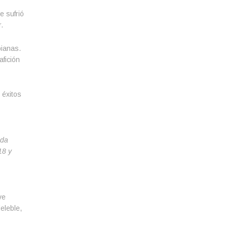
e sufrió
.
bianas.
fición
 éxitos
ada
18 y
ve
eleble,