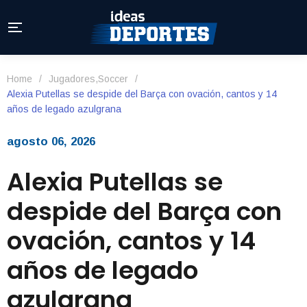
Home
/
Jugadores
,
Soccer
/
Alexia Putellas se despide del Barça con ovación, cantos y 14
años de legado azulgrana
agosto 06, 2026
Alexia Putellas se
despide del Barça con
ovación, cantos y 14
años de legado
azulgrana