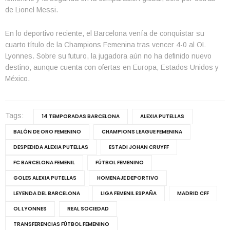
de Lionel Messi.
En lo deportivo reciente, el Barcelona venía de conquistar su
cuarto título de la Champions Femenina tras vencer 4-0 al OL
Lyonnes. Sobre su futuro, la jugadora aún no ha definido nuevo
destino, aunque cuenta con ofertas en Europa, Estados Unidos y
México.
Tags:
14 TEMPORADAS BARCELONA
ALEXIA PUTELLAS
BALÓN DE ORO FEMENINO
CHAMPIONS LEAGUE FEMENINA
DESPEDIDA ALEXIA PUTELLAS
ESTADI JOHAN CRUYFF
FC BARCELONA FEMENIL
FÚTBOL FEMENINO
GOLES ALEXIA PUTELLAS
HOMENAJE DEPORTIVO
LEYENDA DEL BARCELONA
LIGA FEMENIL ESPAÑA
MADRID CFF
OL LYONNES
REAL SOCIEDAD
TRANSFERENCIAS FÚTBOL FEMENINO