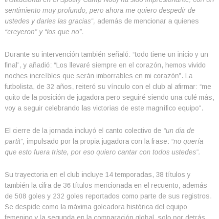
sentimiento muy profundo, pero ahora me quiero despedir de
ustedes y darles las gracias”,
además de mencionar a quienes
“creyeron” y “los que no”
.
Durante su intervención también señaló: “todo tiene un inicio y un
final”, y añadió: “Los llevaré siempre en el corazón, hemos vivido
noches increíbles que serán imborrables en mi corazón”. La
futbolista, de 32 años, reiteró su vínculo con el club al afirmar: “me
quito de la posición de jugadora pero seguiré siendo una culé más,
voy a seguir celebrando las victorias de este magnífico equipo”.
El cierre de la jornada incluyó el canto colectivo de
“un dia de
partit”,
impulsado por la propia jugadora con la frase:
“no quería
que esto fuera triste, por eso quiero cantar con todos ustedes”.
Su trayectoria en el club incluye 14 temporadas, 38 títulos y
también la cifra de 36 títulos mencionada en el recuento, además
de 508 goles y 232 goles reportados como parte de sus registros.
Se despide como la máxima goleadora histórica del equipo
femenino y la segunda en la comparación global, solo por detrás