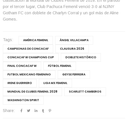
clasificación al Mundial de Clubes Femenil de 2028. En el partido
por el tercer lugar, Club Pachuca Femenil venció 3-0 al NJ/NY
Gotham FC con doblete de Charlyn Corral y un gol más de Aline
Gomes.
Tags:
AMÉRICA FEMENIL
ÁNGEL VILLACAMPA
CAMPEONAS DE CONCACAF
CLAUSURA 2026
CONCACAF W CHAMPIONS CUP
DOBLETE HISTÓRICO
FINAL CONCACAF W
FÚTBOL FEMENIL
FUTBOL MEXICANO FEMENINO
GEYSE FERREIRA
IRENE GUERRERO
LIGA MX FEMENIL
MUNDIAL DE CLUBES FEMENIL 2028
SCARLETT CAMBEROS
WASHINGTON SPIRIT
Share: