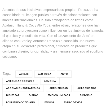
Además de sus iniciativas empresariales propias, Roccuzzo ha
consolidado su imagen pública a través de colaboraciones con
marcas internacionales. Ha sido embajadora de firmas como
Adidas, Tiffany & Co. y Alo Yoga, entre otras, relaciones que han
ampliado su proyección como influencer en los ámbitos de la moda,
el ejercicio y el estilo de vida. Con el lanzamiento de ‘Anto’ en
alianza con Stanley, Antonela Roccuzzo consolida una nueva
etapa en su desarrollo profesional, enfocada en productos que
combinan diseño, funcionalidad y un mensaje asociado al equilibrio
cotidiano.
Tags:
ADIDAS
ALO YOGA
ANTO
ANTONELA ROCCUZZO
ARMONÍA
ASOCIACIÓN ESTRATÉGICA
AUTENTICIDAD
AUTOCUIDADO
BIENESTAR
DISEÑO
EDICIÓN LIMITADA
EJERCICIO
EQUILIBRIO COTIDIANO
ESPOSA
ESTILO DE VIDA