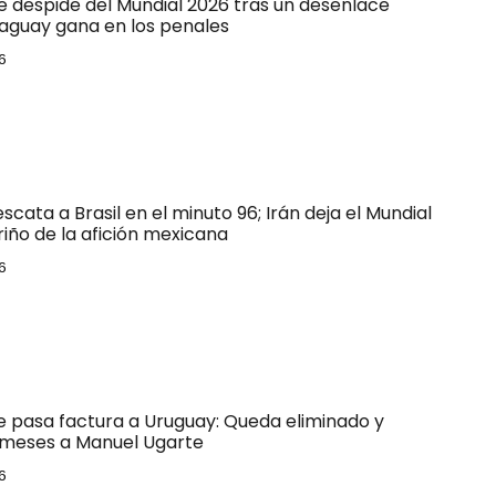
e despide del Mundial 2026 tras un desenlace
raguay gana en los penales
6
escata a Brasil en el minuto 96; Irán deja el Mundial
riño de la afición mexicana
6
le pasa factura a Uruguay: Queda eliminado y
 meses a Manuel Ugarte
6