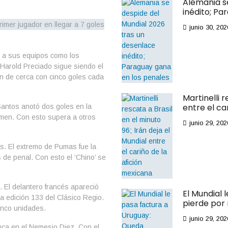
Alemania s
inédito; Pa
junio 30, 202
do a sus equipos como los
Harold Preciado sigue siendo el
n de cerca con cinco goles cada
Martinelli r
entre el ca
Santos anotó dos goles en la
amen. Con esto supera a otros
junio 29, 202
s. El extremo de Pumas fue la
s de penal. Con esto el ‘Chino’ se
. El delantero francés apareció
El Mundial 
a edición 133 del Clásico Regio.
pierde por
inco unidades.
junio 29, 202
uca en el Nemesio Diez. Con el