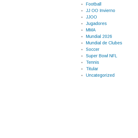
Football
rroga, pero
JJ OO Invierno
ó con Brasil
JJOO
Jugadores
po extra, Erling Haaland apareció
MMA
Su anotación le dio a Noruega la
Mundial 2026
 conjunto europeo a los Octavos de
Mundial de Clubes
Soccer
Super Bowl NFL
Tennis
Titular
Uncategorized