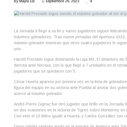
By
Mayra EB
septiembre 26, 2023
4
La Jornada 9 llegó a su fin y varios jugadores siguen lideran
máximos goleadores. Tras nueve jornadas del Apertura 2023, 
máximo goleador mientras que otros cuatro jugadores le sigue
uno.
Harold Preciado sigue dominando la Liga MX
.
El delantero de 
derrota ante Necaxa, con lo que llegó a 7 unidades en el cert
jugadores que se quedaron con 5.
César Huerta aparece por primera vez en la lista de goleadore
figura del equipo en su victoria ante Puebla al anotar dos gole
acercó al máximo goleador.
André-Pierre Gignac fue otro jugador que brillo en la Jornada 9
en dos ocasiones en la victoria de Tigres sobre Monterrey en l
Con esto el 10 felino igualó a Huerta, y Carlos González con c
Diego Valdés también anotó en el empate de América ante Tol