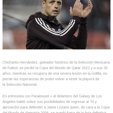
Chicharito Hernández, goleador histórico de la Selección Mexicana
de Futbol, se perdió la Copa del Mundo de Qatar 2022 y a sus 35
años, mientras se recupera de una severa lesión en la rodilla, no
pierde las esperanzas de poder volver a vestir la playera de
la Selección Nacional.
En entrevista con Paramount + el delantero del Galaxy de Los
Ángeles habló sobre sus posibilidades de regresar al Tri y
aprovechó para defender a Jaime Lozano quien, de cara a la Copa
del Mundo de Alemania 2006, se quedó fuera de la lista definitiva