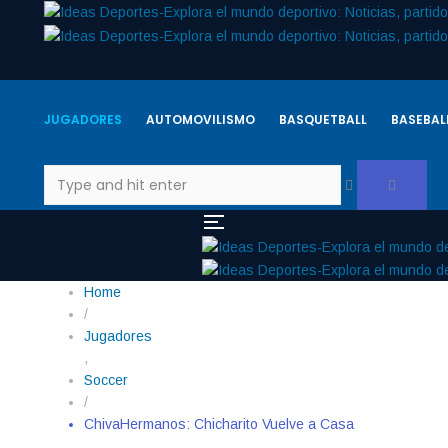
JUGADORES
AUTOMOVILISMO
BASQUETBALL
BASEBAL
Home
/
Jugadores
,
Soccer
/
ChivaHermanos: Chicharito Vuelve a Casa