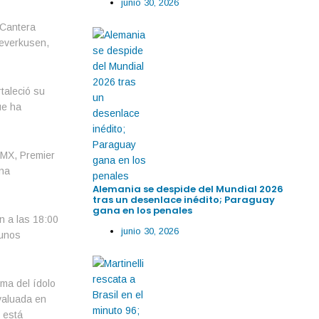
junio 30, 2026
 Cantera
Leverkusen,
taleció su
ue ha
 MX, Premier
una
Alemania se despide del Mundial 2026
tras un desenlace inédito; Paraguay
gana en los penales
n a las 18:00
junio 30, 2026
gunos
rma del ídolo
valuada en
 está