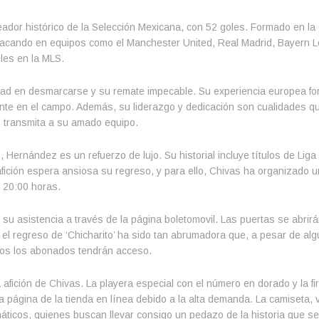
ador histórico de la Selección Mexicana, con 52 goles. Formado en la
tacando en equipos como el Manchester United, Real Madrid, Bayern 
les en la MLS.
lidad en desmarcarse y su remate impecable. Su experiencia europea for
te en el campo. Además, su liderazgo y dedicación son cualidades q
s transmita a su amado equipo.
Hernández es un refuerzo de lujo. Su historial incluye títulos de Liga
ición espera ansiosa su regreso, y para ello, Chivas ha organizado 
 20:00 horas.
u asistencia a través de la página boletomovil. Las puertas se abrirá
el regreso de ‘Chicharito’ ha sido tan abrumadora que, a pesar de al
dos los abonados tendrán acceso.
 afición de Chivas. La playera especial con el número en dorado y la fi
 página de la tienda en línea debido a la alta demanda. La camiseta, 
áticos, quienes buscan llevar consigo un pedazo de la historia que se