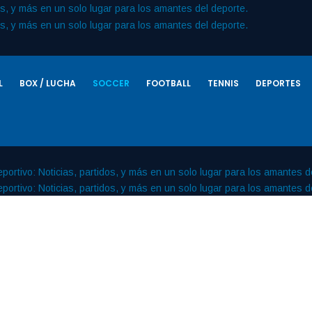
L
BOX / LUCHA
SOCCER
FOOTBALL
TENNIS
DEPORTES