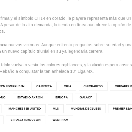
 la firma y el símbolo CH14 en dorado, la playera representa más que un
n. A pesar de la alta demanda, la tienda en línea aún ofrece la opción d
os.
hacia nuevas victorias. Aunque enfrenta preguntas sobre su edad y una
irá un nuevo capítulo triunfal en su ya legendaria carrera.
olo vuelva a vestir los colores rojiblancos, y la afición espera ansiosa
l Rebaño a conquistar la tan anhelada 13ª Liga MX.
ERN LEVERKUSEN
CAMISETA
CH14
CHICHARITO
CHIVAHER
ORO
ESTADIO AKRON.
EUROPA
GALAXY
MANCHESTER UNITED
MLS
MUNDIAL DE CLUBES
PREMIER LEA
SIR ALEX FERGUSON
WEST HAM