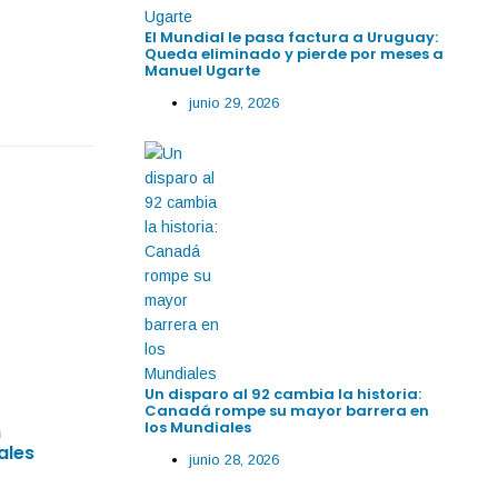
El Mundial le pasa factura a Uruguay:
Queda eliminado y pierde por meses a
Manuel Ugarte
junio 29, 2026
By
IdeasDeportes
junio 29, 2026
Un disparo al 92 cambia la historia:
Canadá rompe su mayor barrera en
los Mundiales
n
Martinelli rescata a Brasil en el minuto 96;
ales
Mundial entre el cariño de la afición mex
junio 28, 2026