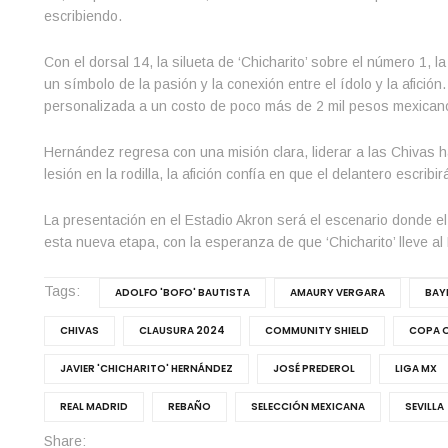
escribiendo.
Con el dorsal 14, la silueta de ‘Chicharito’ sobre el número 1,
un símbolo de la pasión y la conexión entre el ídolo y la afició
personalizada a un costo de poco más de 2 mil pesos mexican
Hernández regresa con una misión clara, liderar a las Chivas 
lesión en la rodilla, la afición confía en que el delantero escrib
La presentación en el Estadio Akron será el escenario donde el íd
esta nueva etapa, con la esperanza de que ‘Chicharito’ lleve a
Tags:
ADOLFO 'BOFO' BAUTISTA
AMAURY VERGARA
BAY
CHIVAS
CLAUSURA 2024
COMMUNITY SHIELD
COPA 
JAVIER 'CHICHARITO' HERNÁNDEZ
JOSÉ PREDEROL
LIGA MX
REAL MADRID
REBAÑO
SELECCIÓN MEXICANA
SEVILLA
Share: