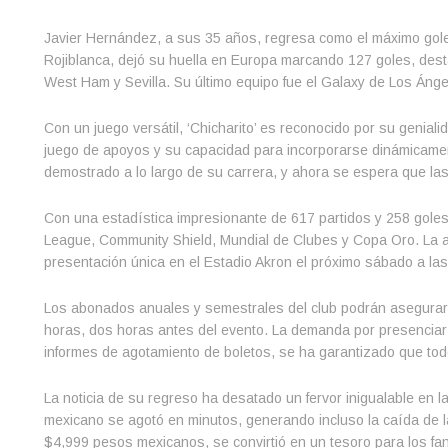
Javier Hernández, a sus 35 años, regresa como el máximo gole
Rojiblanca, dejó su huella en Europa marcando 127 goles, des
West Ham y Sevilla. Su último equipo fue el Galaxy de Los Ánge
Con un juego versátil, ‘Chicharito’ es reconocido por su genia
juego de apoyos y su capacidad para incorporarse dinámicamen
demostrado a lo largo de su carrera, y ahora se espera que la
Con una estadística impresionante de 617 partidos y 258 goles, 
League, Community Shield, Mundial de Clubes y Copa Oro. La af
presentación única en el Estadio Akron el próximo sábado a las
Los abonados anuales y semestrales del club podrán asegurar s
horas, dos horas antes del evento. La demanda por presenciar 
informes de agotamiento de boletos, se ha garantizado que to
La noticia de su regreso ha desatado un fervor inigualable en la
mexicano se agotó en minutos, generando incluso la caída de la
$4,999 pesos mexicanos, se convirtió en un tesoro para los fan