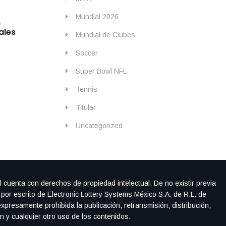
By
IdeasDeportes
junio 29, 2026
Mundial 2026
n
Martinelli rescata a Brasil en el minuto 96;
ales
Mundial entre el cariño de la afición mex
Mundial de Clubes
Soccer
Super Bowl NFL
Tennis
Titular
Uncategorized
l cuenta con derechos de propiedad intelectual. De no existir previa
 por escrito de Electronic Lottery Systems México S.A. de R.L. de
xpresamente prohibida la publicación, retransmisión, distribución,
ón y cualquier otro uso de los contenidos.