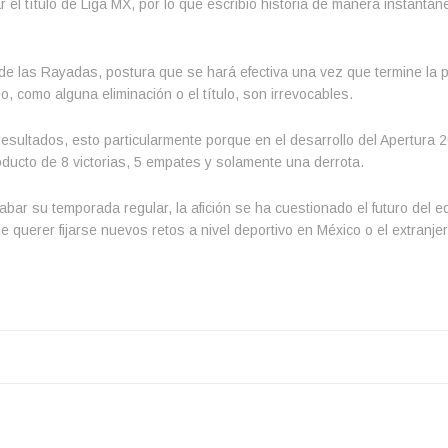
r el título de Liga MX, por lo que escribió historia de manera instantán
 de las Rayadas, postura que se hará efectiva una vez que termine la p
o, como alguna eliminación o el título, son irrevocables.
ultados, esto particularmente porque en el desarrollo del Apertura 
ducto de 8 victorias, 5 empates y solamente una derrota.
bar su temporada regular, la afición se ha cuestionado el futuro del e
 querer fijarse nuevos retos a nivel deportivo en México o el extranjer