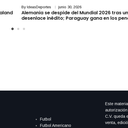
By
IdeasDeportes
junio 30, 2026
aaland
Alemania se despide del Mundial 2026 tras u
desenlace inédito; Paraguay gana en los pen
Este materia
autorización
C.V. queda e
Futbol
venta, edici
Futbol Americano