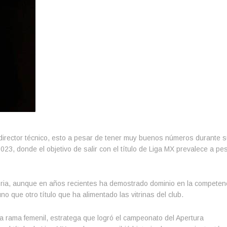
u director técnico, esto a pesar de tener muy buenos números durante su
023, donde el objetivo de salir con el título de Liga MX prevalece a pe
storia, aunque en años recientes ha demostrado dominio en la competenc
o que otro título que ha alimentado las vitrinas del club.
a rama femenil, estratega que logró el campeonato del Apertura