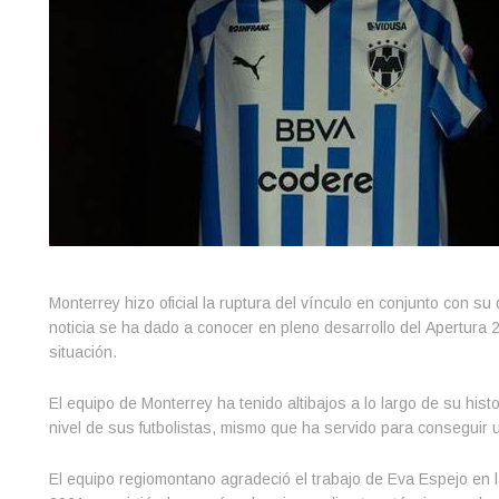
Monterrey hizo oficial la ruptura del vínculo en conjunto con s
noticia se ha dado a conocer en pleno desarrollo del Apertura 2
situación.
El equipo de Monterrey ha tenido altibajos a lo largo de su hi
nivel de sus futbolistas, mismo que ha servido para conseguir un
El equipo regiomontano agradeció el trabajo de Eva Espejo en l