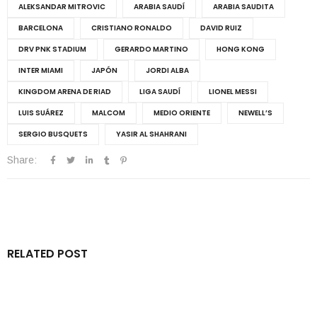
ALEKSANDAR MITROVIC
ARABIA SAUDÍ
ARABIA SAUDITA
BARCELONA
CRISTIANO RONALDO
DAVID RUIZ
DRV PNK STADIUM
GERARDO MARTINO
HONG KONG
INTER MIAMI
JAPÓN
JORDI ALBA
KINGDOM ARENA DE RIAD
LIGA SAUDÍ
LIONEL MESSI
LUIS SUÁREZ
MALCOM
MEDIO ORIENTE
NEWELL’S
SERGIO BUSQUETS
YASIR AL SHAHRANI
Share:
RELATED POST