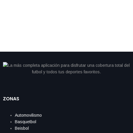
By
IdeasDeportes
junio 28, 2026
Cristiano se queda sin gol y Portugal cambia de
camino; Colombia avanza como líder del Grupo K
ZONAS
Automovilismo
Basquetbol
Beisbol