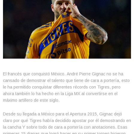
El francés que conquistó México. André Pierre Gignac no se ha
cansado de demostrar el talento que tiene de cara a portería, esto
le ha permitido conquistar diferentes récords con Tigres, pero
ahora también lo ha hecho en la Liga MX al convertirse en el
máximo artillero de este siglo.
Desde su llegada a México para el Apertura 2015, Gignac dejó
claro por qué Tigres había decidido apostar por él demostrando en
la cancha Y sobre todo de cara a portería con anotaciones. Esas
primeras 15 dianas que logró hacer en su primer torneo hicieron