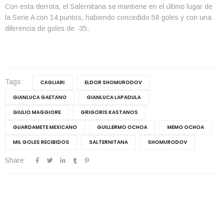
Con esta derrota, el Salernitana se mantiene en el último lugar de
la Serie A con 14 puntos, habiendo concedido 58 goles y con una
diferencia de goles de -35.
Tags:
CAGLIARI
ELDOR SHOMURODOV
GIANLUCA GAETANO
GIANLUCA LAPADULA
GIULIO MAGGIORE
GRIGORIS KASTANOS
GUARDAMETE MEXICANO
GUILLERMO OCHOA
MEMO OCHOA
MIL GOLES RECIBIDOS
SALTERNITANA
SHOMURODOV
Share: