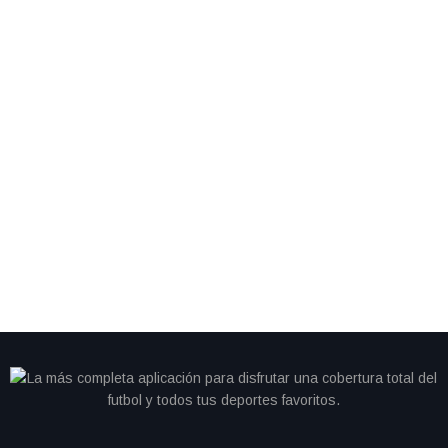
By
IdeasDeportes
junio 28, 2026
Cristiano se queda sin gol y Portugal cambia de
camino; Colombia avanza como líder del Grupo K