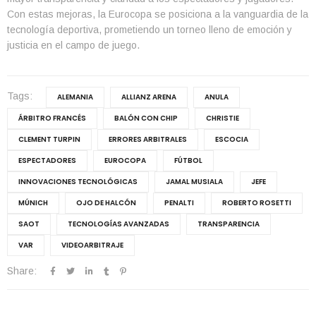
Con estas mejoras, la Eurocopa se posiciona a la vanguardia de la
tecnología deportiva, prometiendo un torneo lleno de emoción y
justicia en el campo de juego.
Tags:
ALEMANIA
ALLIANZ ARENA
ANULA
ÁRBITRO FRANCÉS
BALÓN CON CHIP
CHRISTIE
CLEMENT TURPIN
ERRORES ARBITRALES
ESCOCIA
ESPECTADORES
EUROCOPA
FÚTBOL
INNOVACIONES TECNOLÓGICAS
JAMAL MUSIALA
JEFE
MÚNICH
OJO DE HALCÓN
PENALTI
ROBERTO ROSETTI
SAOT
TECNOLOGÍAS AVANZADAS
TRANSPARENCIA
VAR
VIDEOARBITRAJE
Share: