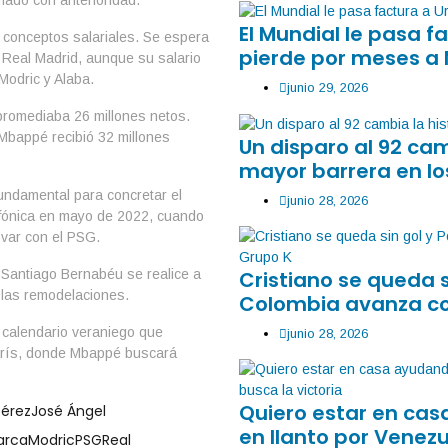
mado con anterioridad.
El Mundial le pasa 
s conceptos salariales. Se espera
pierde por meses a
l Real Madrid, aunque su salario
Modric y Alaba.
junio 29, 2026
 promediaba 26 millones netos.
Mbappé recibió 32 millones
Un disparo al 92 ca
mayor barrera en lo
fundamental para concretar el
junio 28, 2026
lefónica en mayo de 2022, cuando
ovar con el PSG.
Cristiano se queda 
 Santiago Bernabéu se realice a
e las remodelaciones.
Colombia avanza co
 calendario veraniego que
junio 28, 2026
París, donde Mbappé buscará
Quiero estar en ca
Pérez
José Ángel
en llanto por Venezu
arca
Modric
PSG
Real