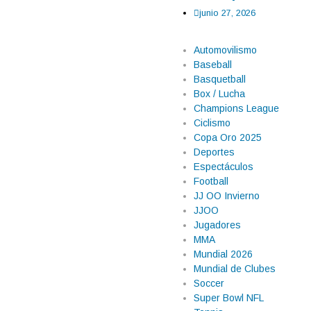
junio 27, 2026
Automovilismo
Baseball
Basquetball
Box / Lucha
Champions League
Ciclismo
Copa Oro 2025
Deportes
Espectáculos
Football
a, pero Haaland
JJ OO Invierno
JJOO
iempo extra, Erling Haaland
Jugadores
l partido. Su anotación le dio a
MMA
ificación del conjunto europeo a
Mundial 2026
Mundial de Clubes
Soccer
Super Bowl NFL