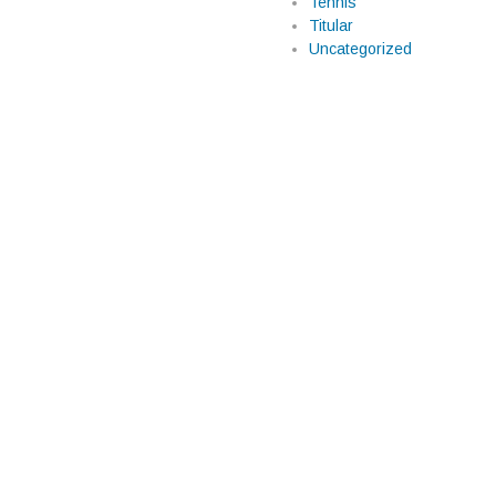
Tennis
Titular
 tras un desenlace
Uncategorized
és de perder una dramática
ón a los Octavos de Final tras
marcado por un hecho histórico:
efinición […]
96; Irán deja el
mexicana
olvía a quedar al borde de un
 el destino del encuentro. En el
Martinelli y el atacante definió