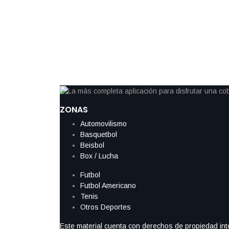
Un gol invalidado a Cristiano Ronaldo y otro anulado a Davin
compensación marcaron el cierre de uno de los partidos más i
empate sin goles entre Portugal y Colombia terminó por definir
selecciones: los sudamericanos avanzaron como líderes del G
ZONAS
Automovilismo
Basquetbol
Beisbol
Box / Lucha
Futbol
Futbol Americano
Tenis
Otros Deportes
Este material cuenta con derechos de propiedad intel