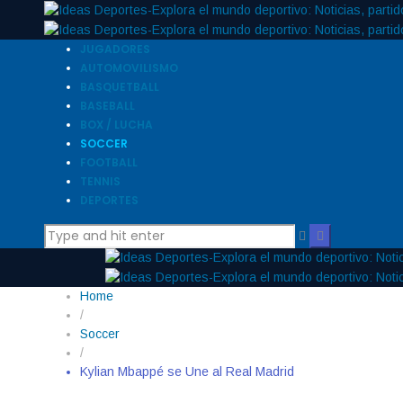
JUGADORES
AUTOMOVILISMO
BASQUETBALL
BASEBALL
BOX / LUCHA
SOCCER
FOOTBALL
TENNIS
DEPORTES
Home
/
Soccer
/
Kylian Mbappé se Une al Real Madrid