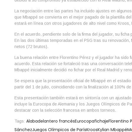
debido a su compromiso ya establecido con el Real Madrid, fir
La negociación entre las partes ha incluido ajustes en alguno
que Mbappé se convierta en el mejor pagado de la plantilla de
estará en línea con otros jugadores de alto nivel como Kroos, 
En el acuerdo, pendiente solo de la firma del jugador, su ficha
En las dos últimas temporadas en el PSG tras su renovación, 
netos (72 brutos).
La buena relación entre Florentino Pérez y el jugador ha sido 
acuerdo. Esta relación se fortaleció tras una conversación te
Mbappé inicialmente decidió no fichar por el Real Madrid y ren
Se espera que la presentación oficial de Mbappé en el estadio
partir del 1 de julio, coincidiendo con la finalización al 100% d
Esta presentación también estará en sintonía con un ajustado
incluye la Eurocopa de Alemania y los Juegos Olímpicos de 
destacar con la selección francesa en ambos torneos.
Alaba
delantero francés
Eurocopa
fichaje
Florentino 
Tags:
Sánchez
Juegos Olímpicos de París
Kroos
Kylian Mbappé
M