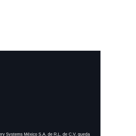
ttery Systems México S.A. de R.L. de C.V. queda