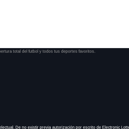
son Sánchez en tiempo de
ntensos del Mundial 2026. El
 el destino de ambas
rupo K y los […]
ectual. De no existir previa autorización por escrito de Electronic Lo