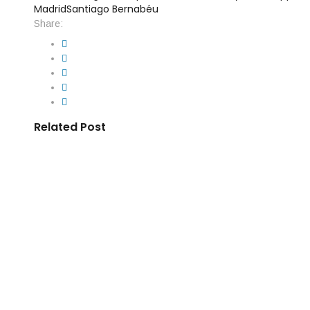
Madrid
Santiago Bernabéu
Share:
Related Post
By
IdeasDeportes
junio 30, 2026
Noruega estuvo al borde de la prórrog
cambió el destino y la citó con Brasil
Cuando el empate hacía pensar que el boleto se definiría en t
apareció en el minuto 86 para cambiar por completo el rumbo de
Noruega la victoria 2-1 sobre Costa de Marfil y aseguró la clas
los Octavos de Final del Mundial […]
By
IdeasDeportes
junio 30, 2026