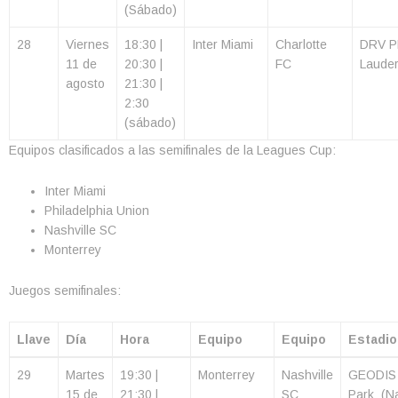
(Sábado)
28
Viernes
18:30 |
Inter Miami
Charlotte
DRV P
11 de
20:30 |
FC
Lauder
agosto
21:30 |
2:30
(sábado)
Equipos clasificados a las semifinales de la Leagues Cup:
Inter Miami
Philadelphia Union
Nashville SC
Monterrey
Juegos semifinales:
Llave
Día
Hora
Equipo
Equipo
Estadio
29
Martes
19:30 |
Monterrey
Nashville
GEODIS
15 de
21:30 |
SC
Park (Na