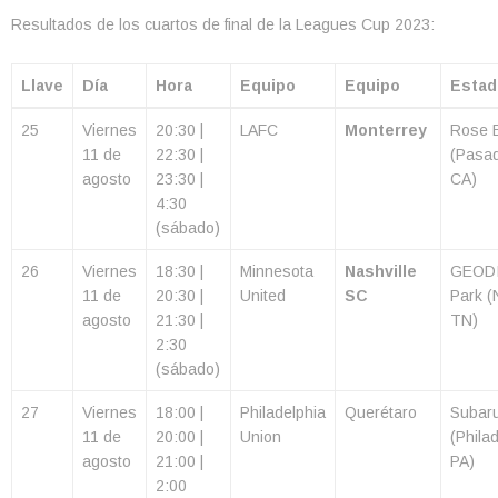
Resultados de los cuartos de final de la Leagues Cup 2023:
Llave
Día
Hora
Equipo
Equipo
Estad
25
Viernes
20:30 |
LAFC
Monterrey
Rose 
11 de
22:30 |
(Pasa
agosto
23:30 |
CA)
4:30
(sábado)
26
Viernes
18:30 |
Minnesota
Nashville
GEOD
11 de
20:30 |
United
SC
Park (
agosto
21:30 |
TN)
2:30
(sábado)
27
Viernes
18:00 |
Philadelphia
Querétaro
Subar
11 de
20:00 |
Union
(Philad
agosto
21:00 |
PA)
2:00