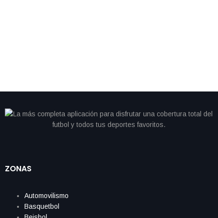
By
IdeasDeportes
junio 28, 2026
Cristiano se queda sin gol y Portugal cambia de
camino; Colombia avanza como líder del Grupo K
ZONAS
Automovilismo
Basquetbol
Beisbol