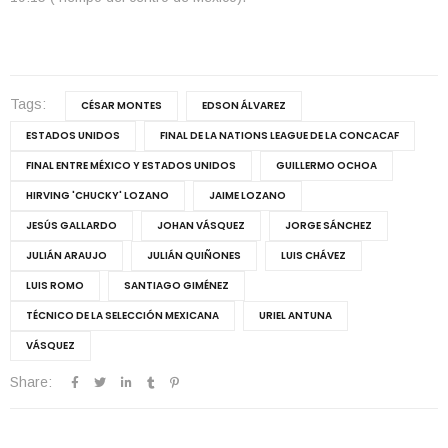
Tags:
CÉSAR MONTES
EDSON ÁLVAREZ
ESTADOS UNIDOS
FINAL DE LA NATIONS LEAGUE DE LA CONCACAF
FINAL ENTRE MÉXICO Y ESTADOS UNIDOS
GUILLERMO OCHOA
HIRVING 'CHUCKY' LOZANO
JAIME LOZANO
JESÚS GALLARDO
JOHAN VÁSQUEZ
JORGE SÁNCHEZ
JULIÁN ARAUJO
JULIÁN QUIÑONES
LUIS CHÁVEZ
LUIS ROMO
SANTIAGO GIMÉNEZ
TÉCNICO DE LA SELECCIÓN MEXICANA
URIEL ANTUNA
VÁSQUEZ
Share: