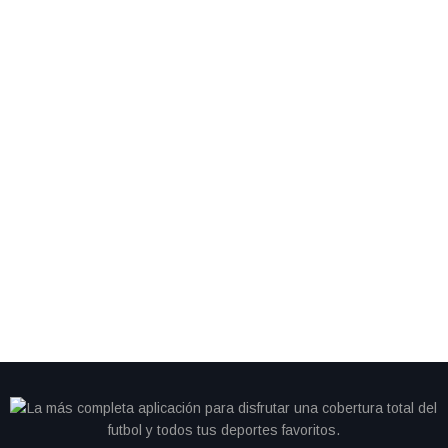
By
IdeasDeportes
junio 28, 2026
Cristiano se queda sin gol y Portugal cambia de
camino; Colombia avanza como líder del Grupo K