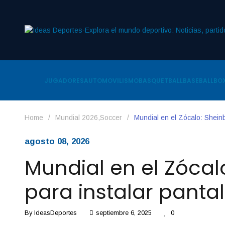
JUGADORES
AUTOMOVILISMO
BASQUETBALL
BASEBALL
BOX
Home
/
Mundial 2026
,
Soccer
/
Mundial en el Zócalo: Shein
agosto 08, 2026
Mundial en el Zócal
para instalar pantal
By
IdeasDeportes
septiembre 6, 2025
0