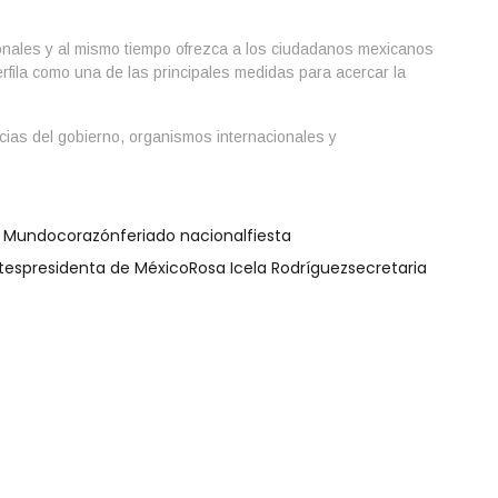
acionales y al mismo tiempo ofrezca a los ciudadanos mexicanos
erfila como una de las principales medidas para acercar la
ancias del gobierno, organismos internacionales y
l Mundo
corazón
feriado nacional
fiesta
tes
presidenta de México
Rosa Icela Rodríguez
secretaria