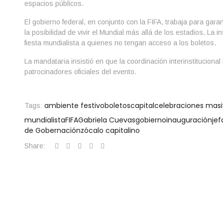
espacios públicos.
El gobierno federal, en conjunto con la FIFA, trabaja para gar
la posibilidad de vivir el Mundial más allá de los estadios. L
fiesta mundialista a quienes no tengan acceso a los boletos.
La mandataria insistió en que la coordinación interinstituciona
patrocinadores oficiales del evento.
ambiente festivo
boletos
capital
celebraciones masi
Tags:
mundialista
FIFA
Gabriela Cuevas
gobierno
inauguración
jef
de Gobernación
zócalo capitalino
Share: