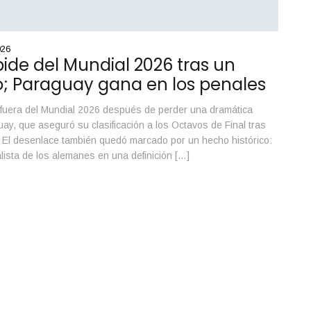
026
By
ide del Mundial 2026 tras un
M
o; Paraguay gana en los penales
e
 fuera del Mundial 2026 después de perder una dramática
Cu
ay, que aseguró su clasificación a los Octavos de Final tras
nu
 El desenlace también quedó marcado por un hecho histórico:
mi
alista de los alemanes en una definición […]
co