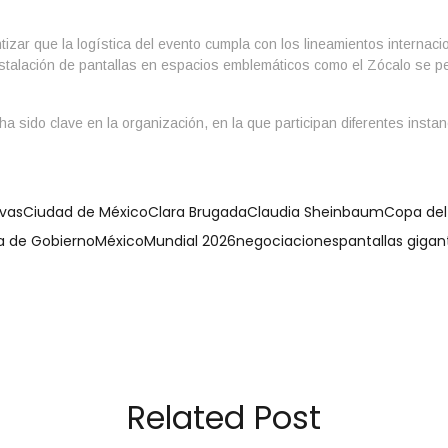
antizar que la logística del evento cumpla con los lineamientos intern
a instalación de pantallas en espacios emblemáticos como el Zócalo se p
l ha sido clave en la organización, en la que participan diferentes inst
vas
Ciudad de México
Clara Brugada
Claudia Sheinbaum
Copa de
a de Gobierno
México
Mundial 2026
negociaciones
pantallas gigan
Related Post