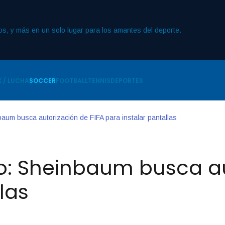
 / LUCHA
SOCCER
FOOTBALL
TENNIS
DEPORTES
baum busca autorización de FIFA para instalar pantallas
o: Sheinbaum busca au
las