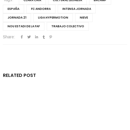
CLARA CHÍA
CULTURAL LEONESA
ENCAMP
ESPAÑA
FC ANDORRA
INTENSA JORNADA
JORNADA 21
LIGA HYPERMOTION
NIEVE
NOU ESTADI DE LA FAF
TRABAJO COLECTIVO
Share:
RELATED POST