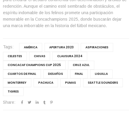
redención. Aunque el camino esté sembrado de obstáculos, el
espíritu indomable de los felinos promete una participación
memorable en la Concachampions 2025, donde buscarán dejar
una marca imborrable en la historia del fútbol mexicano.
Tags:
AMÉRICA
APERTURA 2023
ASPIRACIONES
CELESTES
CHIVAS
CLAUSURA 2024
CONCACAF CHAMPIONS CUP 2025
CRUZ AZUL
CUARTOS DE FINAL
DESAFÍOS
FINAL
LIGUILLA
MONTERREY
PACHUCA
PUMAS
SEATTLE SOUNDERS
TIGRES
Share: