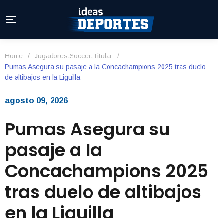
Home
/
Jugadores
,
Soccer
,
Titular
/
Pumas Asegura su pasaje a la Concachampions 2025 tras duelo
de altibajos en la Liguilla
agosto 09, 2026
Pumas Asegura su
pasaje a la
Concachampions 2025
tras duelo de altibajos
en la Liguilla