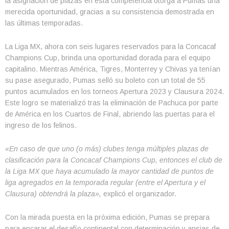
la asignación de plazas en esta competencia otorga a Pumas una
merecida oportunidad, gracias a su consistencia demostrada en
las últimas temporadas.
La Liga MX, ahora con seis lugares reservados para la Concacaf
Champions Cup, brinda una oportunidad dorada para el equipo
capitalino. Mientras América, Tigres, Monterrey y Chivas ya tenían
su pase asegurado, Pumas selló su boleto con un total de 55
puntos acumulados en los torneos Apertura 2023 y Clausura 2024.
Este logro se materializó tras la eliminación de Pachuca por parte
de América en los Cuartos de Final, abriendo las puertas para el
ingreso de los felinos.
«En caso de que uno (o más) clubes tenga múltiples plazas de
clasificación para la Concacaf Champions Cup, entonces el club de
la Liga MX que haya acumulado la mayor cantidad de puntos de
liga agregados en la temporada regular (entre el Apertura y el
Clausura) obtendrá la plaza»,
explicó el organizador.
Con la mirada puesta en la próxima edición, Pumas se prepara
para encarar el desafío continental con determinación y ansias de