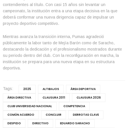
contendientes al título. Con casi 15 años sin levantar un
campeonato, la institución entra a una etapa decisiva en la que
deberá conformar una nueva dirigencia capaz de impulsar un
proyecto deportivo competitivo.
Mientras avanza la transición interna, Pumas agradeció
públicamente la labor tanto de Mejía Barón como de Saracho,
destacando la dedicación y el profesionalismo mostrados durante
su periodo dentro del club. Con la reconfiguración en marcha, la
institución se prepara para una nueva etapa en su estructura
deportiva.
Tags:
2025
ALTIBAJOS
ÁREA DEPORTIVA
ÁREA DIRECTIVA
CLAUSURA 2011
CLAUSURA 2026
CLUB UNIVERSIDAD NACIONAL
COMPETENCIA
COMÚN ACUERDO
CONCLUIR
DERROTAS CLAVE
DESPIDO
DIRECTIVO
EDUARDO SARACHO