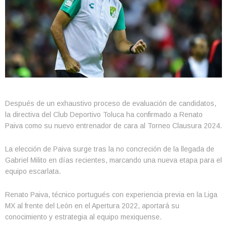
Después de un exhaustivo proceso de evaluación de candidatos,
la directiva del Club Deportivo Toluca ha confirmado a Renato
Paiva como su nuevo entrenador de cara al Torneo Clausura 2024.
La elección de Paiva surge tras la no concreción de la llegada de
Gabriel Milito en días recientes, marcando una nueva etapa para el
equipo escarlata.
Renato Paiva, técnico portugués con experiencia previa en la Liga
MX al frente del León en el Apertura 2022, aportará su
conocimiento y estrategia al equipo mexiquense.