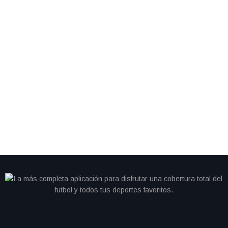
By
IdeasDeportes
junio 28, 2026
Cristiano se queda sin gol y Portugal cambia de
camino; Colombia avanza como líder del Grupo K