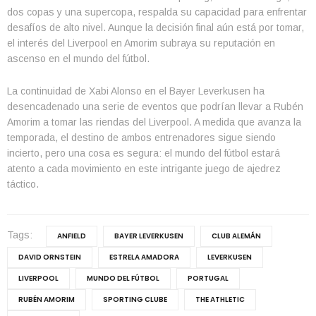
dos copas y una supercopa, respalda su capacidad para enfrentar
desafíos de alto nivel. Aunque la decisión final aún está por tomar,
el interés del Liverpool en Amorim subraya su reputación en
ascenso en el mundo del fútbol.
La continuidad de Xabi Alonso en el Bayer Leverkusen ha
desencadenado una serie de eventos que podrían llevar a Rubén
Amorim a tomar las riendas del Liverpool. A medida que avanza la
temporada, el destino de ambos entrenadores sigue siendo
incierto, pero una cosa es segura: el mundo del fútbol estará
atento a cada movimiento en este intrigante juego de ajedrez
táctico.
Tags:
ANFIELD
BAYER LEVERKUSEN
CLUB ALEMÁN
DAVID ORNSTEIN
ESTRELA AMADORA
LEVERKUSEN
LIVERPOOL
MUNDO DEL FÚTBOL
PORTUGAL
RUBÉN AMORIM
SPORTING CLUBE
THE ATHLETIC