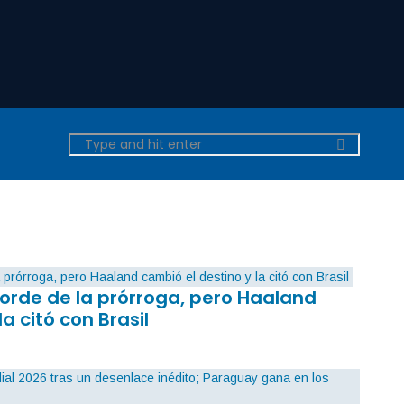
orde de la prórroga, pero Haaland
la citó con Brasil