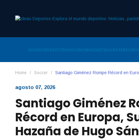
JUGADORES
AUTOMOVILISMO
BASQUETBALL
BASEBALL
BOX
Home
/
Soccer
/
Santiago Giménez Rompe Récord en Eur
agosto 07, 2026
Santiago Giménez 
Récord en Europa, 
Hazaña de Hugo Sá