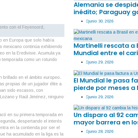
Alemania se despide
inédito; Paraguay g
junio 30, 2026
o en Europa que solo había
Martinelli rescata a 
o mexicano continúa exhibiendo
Mundial entre el car
leo en la Eredivisie. Acumula ya
 su temporada como un rotundo
junio 29, 2026
brillado en el ámbito europeo.
El Mundial le pasa 
s propias de un jugador élite a
pierde por meses a
 han sido escasos, con
ng Lozano y Raúl Jiménez, ninguno
junio 29, 2026
Un disparo al 92 ca
acó en su primera temporada en
mayor barrera en lo
segunda, despertando el interés
tra en la contienda por ser el
junio 28, 2026
ue ha acumulado en la liga es la