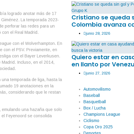
bía logrado anotar más de 17
Cristiano se queda 
go Giménez. La temporada 2023-
Colombia avanza co
de perforar las redes para un
 con el Real Madrid.
junio 28, 2026
 League con el Wolverhampton. En
ie con el PSV. Previamente, en
Quiero estar en ca
esliga con el Bayer Leverkusen.
e Madrid. Incluso, en el 2014,
en llanto por Venezu
ociedad.
junio 27, 2026
una temporada de liga, hasta la
sumado 19 anotaciones en la
Automovilismo
más, considerando que le restan
Baseball
Basquetball
Box / Lucha
a, emulando una hazaña que solo
Champions League
el Feyenoord se consolida
Ciclismo
Copa Oro 2025
Deportes