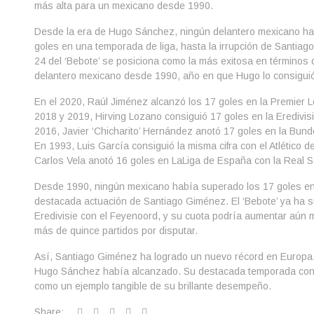
más alta para un mexicano desde 1990.
Desde la era de Hugo Sánchez, ningún delantero mexicano ha
goles en una temporada de liga, hasta la irrupción de Santia
24 del ‘Bebote’ se posiciona como la más exitosa en términos 
delantero mexicano desde 1990, año en que Hugo lo consiguió
En el 2020, Raúl Jiménez alcanzó los 17 goles en la Premier
2018 y 2019, Hirving Lozano consiguió 17 goles en la Eredivis
2016, Javier ‘Chicharito’ Hernández anotó 17 goles en la Bund
En 1993, Luis García consiguió la misma cifra con el Atlético d
Carlos Vela anotó 16 goles en LaLiga de España con la Real S
Desde 1990, ningún mexicano había superado los 17 goles en 
destacada actuación de Santiago Giménez. El ‘Bebote’ ya ha 
Eredivisie con el Feyenoord, y su cuota podría aumentar aún 
más de quince partidos por disputar.
Así, Santiago Giménez ha logrado un nuevo récord en Europ
Hugo Sánchez había alcanzado. Su destacada temporada con 
como un ejemplo tangible de su brillante desempeño.
Share: