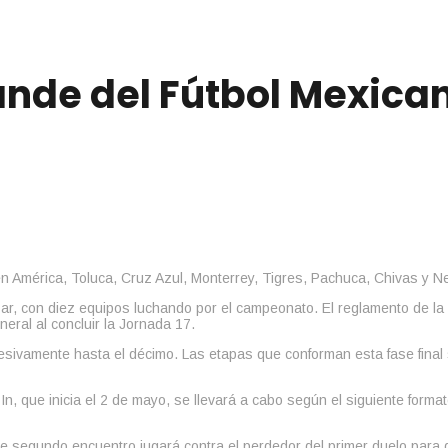
ande del Fútbol Mexican
zar, con diez equipos luchando por el campeonato. El reglamento de la
eral al concluir la Jornada 17.
ucesivamente hasta el décimo. Las etapas que conforman esta fase final s
In, que inicia el 2 de mayo, se llevará a cabo según el siguiente format
 segundo encuentro jugará contra el perdedor del primer duelo para def