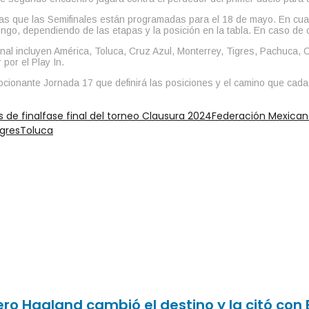
ras que las Semifinales están programadas para el 18 de mayo. En cuan
ingo, dependiendo de las etapas y la posición en la tabla. En caso de 
nal incluyen América, Toluca, Cruz Azul, Monterrey, Tigres, Pachuca, C
por el Play In.
mocionante Jornada 17 que definirá las posiciones y el camino que cad
 de final
fase final del torneo Clausura 2024
Federación Mexican
igres
Toluca
ro Haaland cambió el destino y la citó con 