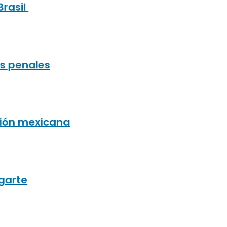
Brasil
os penales
ición mexicana
Ugarte