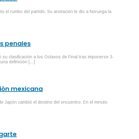
o el rumbo del partido. Su anotación le dio a Noruega la
os penales
u clasificación a los Octavos de Final tras imponerse 3-
una definición […]
ición mexicana
de Japón cambió el destino del encuentro. En el minuto
Ugarte