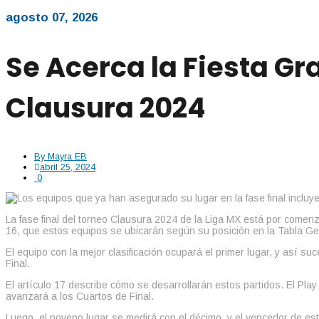
agosto 07, 2026
Se Acerca la Fiesta Gr
Clausura 2024
By
Mayra EB
abril 25, 2024
0
La fase final del torneo Clausura 2024 de la Liga MX está por comen
16, que estos equipos se ubicarán según su posición en la Tabla Gen
El equipo con la mejor clasificación ocupará el primer lugar, y así s
Final.
El artículo 17 describe cómo se desarrollarán estos partidos. El Play 
avanzará a los Cuartos de Final.
Luego, el noveno lugar se medirá con el décimo, y el vencedor de este