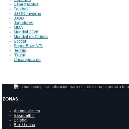
Espectáculos
Football
JJ OO Invierno
JJOO
Jugadores
MMA
Mundial 2026
Mundial de Clubes
Soccer
Super Bowl NFL
Tennis
Titular
Uncategorized
ZONAS
Automovilismo
Basquetbol
Beisbol
Box / Lucha