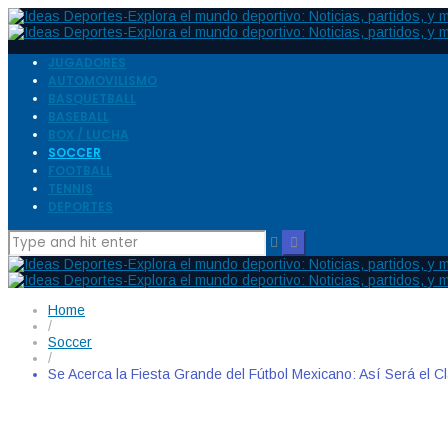
JUGADORES
AUTOMOVILISMO
BASQUETBALL
BASEBALL
BOX / LUCHA
SOCCER
FOOTBALL
TENNIS
DEPORTES
Home
/
Soccer
/
Se Acerca la Fiesta Grande del Fútbol Mexicano: Así Será el 