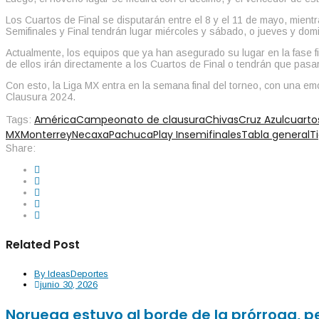
Los Cuartos de Final se disputarán entre el 8 y el 11 de mayo, mient
Semifinales y Final tendrán lugar miércoles y sábado, o jueves y dom
Actualmente, los equipos que ya han asegurado su lugar en la fase fi
de ellos irán directamente a los Cuartos de Final o tendrán que pasar 
Con esto, la Liga MX entra en la semana final del torneo, con una e
Clausura 2024.
América
Campeonato de clausura
Chivas
Cruz Azul
cuartos
Tags:
MX
Monterrey
Necaxa
Pachuca
Play In
semifinales
Tabla general
T
Share:
Related Post
By
IdeasDeportes
junio 30, 2026
Noruega estuvo al borde de la prórroga, pe