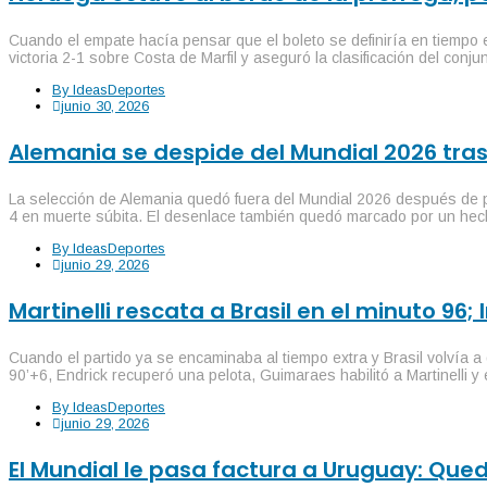
Cuando el empate hacía pensar que el boleto se definiría en tiempo e
victoria 2-1 sobre Costa de Marfil y aseguró la clasificación del conj
By
IdeasDeportes
junio 30, 2026
Alemania se despide del Mundial 2026 tras
La selección de Alemania quedó fuera del Mundial 2026 después de p
4 en muerte súbita. El desenlace también quedó marcado por un hecho 
By
IdeasDeportes
junio 29, 2026
Martinelli rescata a Brasil en el minuto 96;
Cuando el partido ya se encaminaba al tiempo extra y Brasil volvía a
90’+6, Endrick recuperó una pelota, Guimaraes habilitó a Martinelli y
By
IdeasDeportes
junio 29, 2026
El Mundial le pasa factura a Uruguay: Que