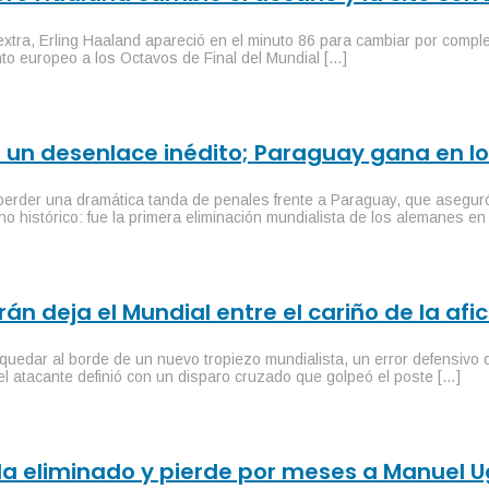
xtra, Erling Haaland apareció en el minuto 86 para cambiar por complet
unto europeo a los Octavos de Final del Mundial […]
 un desenlace inédito; Paraguay gana en l
erder una dramática tanda de penales frente a Paraguay, que aseguró s
histórico: fue la primera eliminación mundialista de los alemanes en 
 Irán deja el Mundial entre el cariño de la af
 quedar al borde de un nuevo tropiezo mundialista, un error defensivo 
 el atacante definió con un disparo cruzado que golpeó el poste […]
da eliminado y pierde por meses a Manuel 