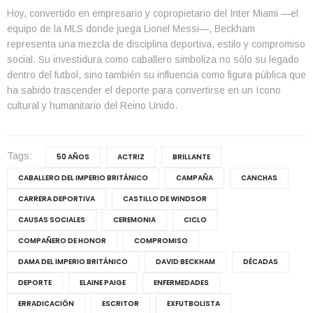
Hoy, convertido en empresario y copropietario del Inter Miami —el
equipo de la MLS donde juega Lionel Messi—, Beckham
representa una mezcla de disciplina deportiva, estilo y compromiso
social. Su investidura como caballero simboliza no sólo su legado
dentro del futbol, sino también su influencia como figura pública que
ha sabido trascender el deporte para convertirse en un ícono
cultural y humanitario del Reino Unido.
Tags:
50 AÑOS
ACTRIZ
BRILLANTE
CABALLERO DEL IMPERIO BRITÁNICO
CAMPAÑA
CANCHAS
CARRERA DEPORTIVA
CASTILLO DE WINDSOR
CAUSAS SOCIALES
CEREMONIA
CICLO
COMPAÑERO DE HONOR
COMPROMISO
DAMA DEL IMPERIO BRITÁNICO
DAVID BECKHAM
DÉCADAS
DEPORTE
ELAINE PAIGE
ENFERMEDADES
ERRADICACIÓN
ESCRITOR
EXFUTBOLISTA