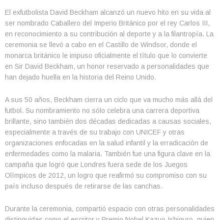
El exfutbolista David Beckham alcanzó un nuevo hito en su vida al
ser nombrado Caballero del Imperio Británico por el rey Carlos III,
en reconocimiento a su contribución al deporte y a la filantropía. La
ceremonia se llevó a cabo en el Castillo de Windsor, donde el
monarca británico le impuso oficialmente el título que lo convierte
en Sir David Beckham, un honor reservado a personalidades que
han dejado huella en la historia del Reino Unido.
A sus 50 años, Beckham cierra un ciclo que va mucho más allá del
futbol. Su nombramiento no sólo celebra una carrera deportiva
brillante, sino también dos décadas dedicadas a causas sociales,
especialmente a través de su trabajo con UNICEF y otras
organizaciones enfocadas en la salud infantil y la erradicación de
enfermedades como la malaria. También fue una figura clave en la
campaña que logró que Londres fuera sede de los Juegos
Olímpicos de 2012, un logro que reafirmó su compromiso con su
país incluso después de retirarse de las canchas.
Durante la ceremonia, compartió espacio con otras personalidades
distinguidas como el escritor y Premio Nobel Kazuo Ishiguro, quien