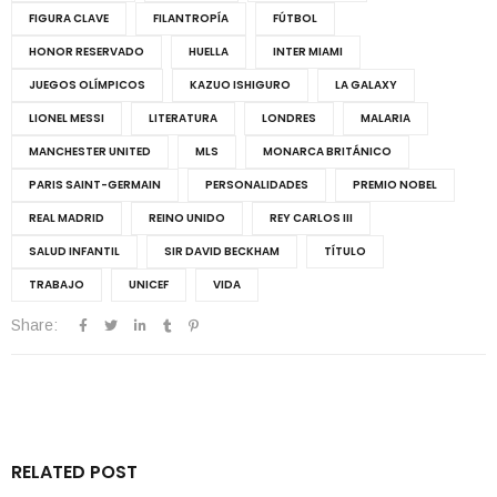
FIGURA CLAVE
FILANTROPÍA
FÚTBOL
HONOR RESERVADO
HUELLA
INTER MIAMI
JUEGOS OLÍMPICOS
KAZUO ISHIGURO
LA GALAXY
LIONEL MESSI
LITERATURA
LONDRES
MALARIA
MANCHESTER UNITED
MLS
MONARCA BRITÁNICO
PARIS SAINT-GERMAIN
PERSONALIDADES
PREMIO NOBEL
REAL MADRID
REINO UNIDO
REY CARLOS III
SALUD INFANTIL
SIR DAVID BECKHAM
TÍTULO
TRABAJO
UNICEF
VIDA
Share:
RELATED POST