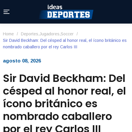
Home
/
Deportes
,
Jugadores
,
Soccer
/
Sir David Beckham: Del césped al honor real, el ícono británico es
nombrado caballero por el rey Carlos III
agosto 08, 2026
Sir David Beckham: Del
césped al honor real, el
ícono británico es
nombrado caballero
por el rey Carlos III