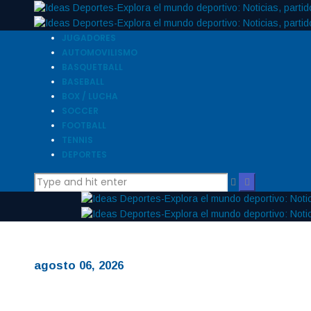
JUGADORES
AUTOMOVILISMO
BASQUETBALL
BASEBALL
BOX / LUCHA
SOCCER
FOOTBALL
TENNIS
DEPORTES
agosto 06, 2026