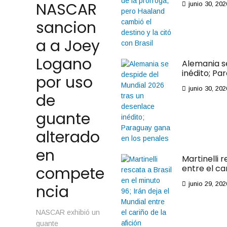
NASCAR
junio 30, 202
sancion
a a Joey
Logano
Alemania s
inédito; Pa
por uso
junio 30, 202
de
guante
alterado
en
Martinelli r
entre el ca
compete
junio 29, 202
ncia
NASCAR exhibió un
guante