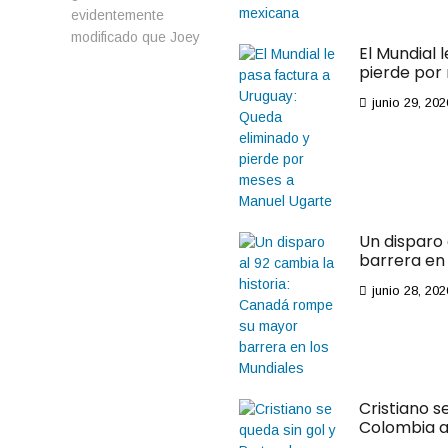
evidentemente
modificado que Joey
El Mundial 
Logano utilizó,
pierde por
presentando ajustes
aerodinámicos que lo
junio 29, 202
hacían parecerse a
un traje anfibio.
Un disparo
barrera en 
junio 28, 202
Cristiano s
Colombia a