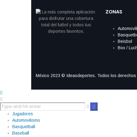
ZONAS
Automovil
Basquetb
Beisbol
Box / Luc
México 2023 © Ideasdeportes. Todos los derechos
Jugadores
Automovilismo
Basquetball
Baseball