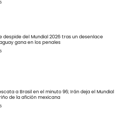
6
e despide del Mundial 2026 tras un desenlace
raguay gana en los penales
6
escata a Brasil en el minuto 96; Irán deja el Mundial
riño de la afición mexicana
6