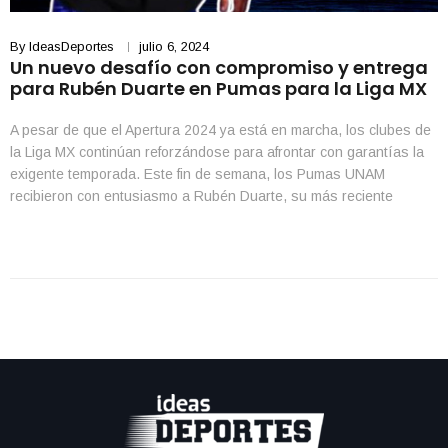
By
IdeasDeportes
julio 6, 2024
Un nuevo desafío con compromiso y entrega
para Rubén Duarte en Pumas para la Liga MX
A pesar de que el Apertura 2024 ya está en marcha, los clubes de
la Liga MX continúan reforzándose para afrontar con garantías la
exigente temporada. Este fin de semana, los Pumas UNAM
recibieron con entusiasmo a Rubén Duarte, su más reciente
incorporación, quien llega con la firme intención de fortalecer la
defensa del equipo […]