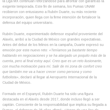
la Liga MX continúan reforzándose para afrontar con garantías la
exigente temporada. Este fin de semana, los Pumas UNAM
recibieron con entusiasmo a Rubén Duarte, su más reciente
incorporación, quien llega con la firme intención de fortalecer la
defensa del equipo universitario.
Rubén Duarte, experimentado defensor español proveniente del
Alavés, arribó a la Ciudad de México con grandes expectativas.
Antes del debut de los felinos en la campaña, Duarte expresó su
emoción por este nuevo reto:
«Teníamos ya bastante tiempo
hablando en negociaciones y se ha alargado un poquito más de la
cuenta, pero al final estoy aquí. Creo que es un reto ilusionante,
con mucha motivación para mí. Salir de mi zona de confort creo
que también me va a hacer crecer como persona y como
futbolista»
, declaró al llegar al Aeropuerto Internacional de la
Ciudad de México.
Formado en el Espanyol, Rubén Duarte ha sido una figura
destacada en el Alavés desde 2017, donde incluso llegó a ser
capitán. Consciente de la responsabilidad que implica su llegada a
Pumas, el defensor de 28 años afirmó:
«Vengo de una liga de