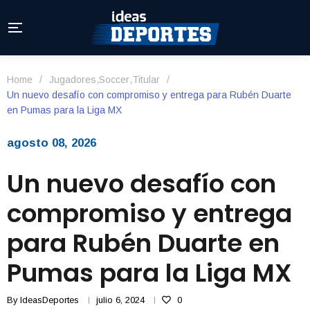
Home
/
Jugadores
,
Soccer
,
Titular
/
Un nuevo desafío con compromiso y entrega para Rubén Duarte
en Pumas para la Liga MX
agosto 08, 2026
Un nuevo desafío con
compromiso y entrega
para Rubén Duarte en
Pumas para la Liga MX
By
IdeasDeportes
julio 6, 2024
0