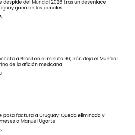
e despide del Mundial 2026 tras un desenlace
raguay gana en los penales
6
escata a Brasil en el minuto 96; Irán deja el Mundial
riño de la afición mexicana
6
le pasa factura a Uruguay: Queda eliminado y
 meses a Manuel Ugarte
6