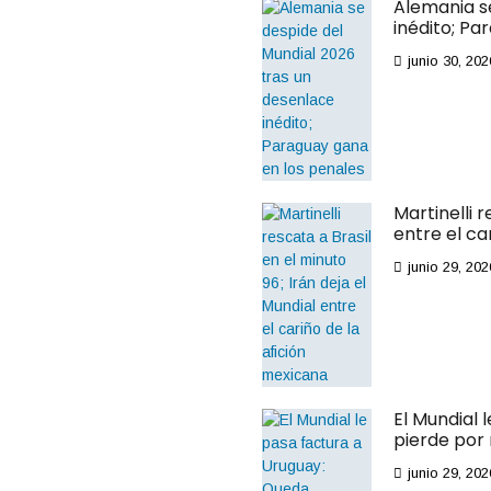
histórica
Alemania s
inédito; Pa
multa y
junio 30, 202
posible
suspensi
ón por
incident
Martinelli r
entre el ca
e con
junio 29, 202
láser en
el
Clásico
Regio
El Mundial 
pierde por
El portero estrella de
Tigres, Nahuel
junio 29, 202