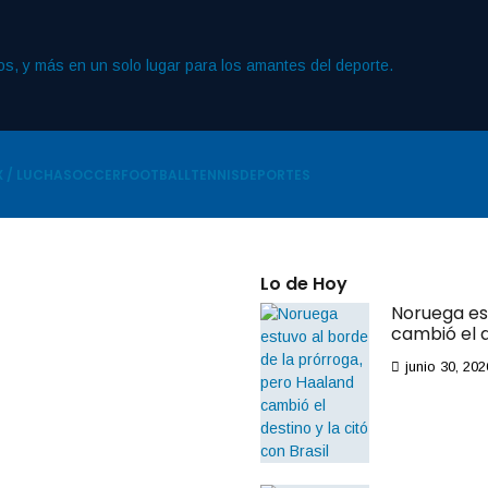
 / LUCHA
SOCCER
FOOTBALL
TENNIS
DEPORTES
Lo de Hoy
Noruega es
By
IdeasDeportes
cambió el d
abril 18, 2024
Nahuel
junio 30, 202
Guzmán
enfrenta