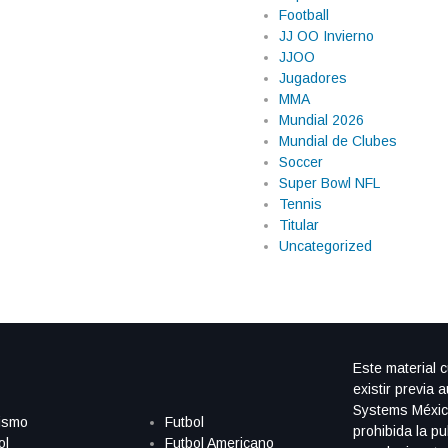
Football
JJ OO Invierno
JJOO
Jugadores
MMA
Mundial 2026
Mundial de Clubes
Soccer
Super Bowl NFL
Tennis
Titular
Uncategorized
Este material 
existir previa 
Systems Méxic
ismo
Futbol
prohibida la pu
ol
Futbol Americano