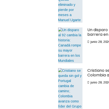
Guzmán, se
encuentra en el
centro de la polémica
tras su controvertida
acción durante el
Clásico Regio, donde
Un disparo
proyectó un láser
barrera en 
hacia sus rivales, lo
junio 28, 202
que podría resultar
en una sanción
económica sin
precedentes y una
prolongada
Cristiano s
suspensión en la
Colombia a
Liga MX. Según
información revelada
junio 28, 202
por TUDN en
Monterrey, […]