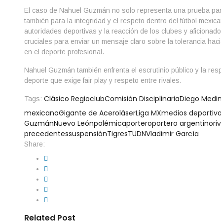
El caso de Nahuel Guzmán no solo representa una prueba para
también para la integridad y el respeto dentro del fútbol mexic
autoridades deportivas y la reacción de los clubes y aficionad
cruciales para enviar un mensaje claro sobre la tolerancia hac
en el deporte profesional.
Nahuel Guzmán también enfrenta el escrutinio público y la res
deporte que exige fair play y respeto entre rivales.
Clásico Regio
club
Comisión Disciplinaria
Diego Medi
Tags:
mexicano
Gigante de Acero
láser
Liga MX
medios deportiv
Guzmán
Nuevo León
polémica
portero
portero argentino
ri
precedentes
suspensión
Tigres
TUDN
Vladimir García
Share:
Related Post