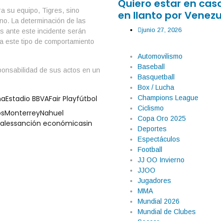
Quiero estar en ca
 su equipo, Tigres, sino
en llanto por Venezu
ano. La determinación de las
junio 27, 2026
os ante este incidente serán
ia este tipo de comportamiento
Automovilismo
Baseball
ponsabilidad de sus actos en un
Basquetball
Box / Lucha
Champions League
na
Estadio BBVA
Fair Play
fútbol
Ciclismo
os
Monterrey
Nahuel
Copa Oro 2025
vales
sanción económica
sin
Deportes
Espectáculos
Football
JJ OO Invierno
JJOO
Jugadores
MMA
Mundial 2026
Mundial de Clubes