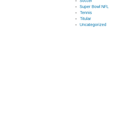
Soccer
Super Bowl NFL
Tennis
Titular
a, pero Haaland
Uncategorized
iempo extra, Erling Haaland
l partido. Su anotación le dio a
ificación del conjunto europeo a
 tras un desenlace
és de perder una dramática
ón a los Octavos de Final tras
marcado por un hecho histórico:
efinición […]