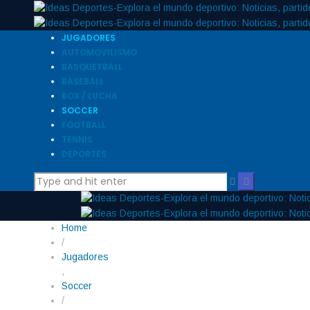
JUGADORES
AUTOMOVILISMO
BASQUETBALL
BASEBALL
BOX / LUCHA
SOCCER
FOOTBALL
TENNIS
DEPORTES
Home
/
Jugadores
,
Soccer
/