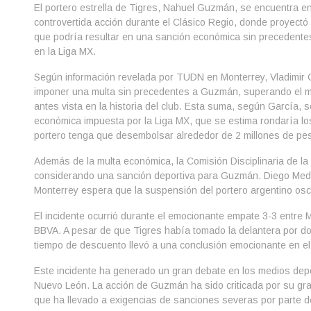
El portero estrella de Tigres, Nahuel Guzmán, se encuentra en 
controvertida acción durante el Clásico Regio, donde proyectó u
que podría resultar en una sanción económica sin precedent
en la Liga MX.
Según información revelada por TUDN en Monterrey, Vladimir G
imponer una multa sin precedentes a Guzmán, superando el mi
antes vista en la historia del club. Esta suma, según García, 
económica impuesta por la Liga MX, que se estima rondaría lo
portero tenga que desembolsar alrededor de 2 millones de pes
Además de la multa económica, la Comisión Disciplinaria de la
considerando una sanción deportiva para Guzmán. Diego Medin
Monterrey espera que la suspensión del portero argentino osc
El incidente ocurrió durante el emocionante empate 3-3 entre M
BBVA. A pesar de que Tigres había tomado la delantera por dos
tiempo de descuento llevó a una conclusión emocionante en el
Este incidente ha generado un gran debate en los medios depo
Nuevo León. La acción de Guzmán ha sido criticada por su grav
que ha llevado a exigencias de sanciones severas por parte de