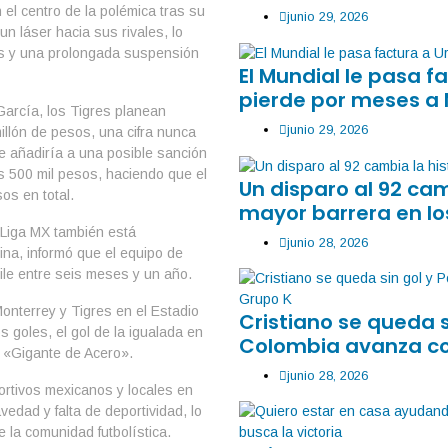
el centro de la polémica tras su
junio 29, 2026
n láser hacia sus rivales, lo
es y una prolongada suspensión
El Mundial le pasa 
pierde por meses a
arcía, los Tigres planean
junio 29, 2026
llón de pesos, una cifra nunca
se añadiría a una posible sanción
s 500 mil pesos, haciendo que el
Un disparo al 92 ca
os en total.
mayor barrera en lo
 Liga MX también está
junio 28, 2026
a, informó que el equipo de
ile entre seis meses y un año.
onterrey y Tigres en el Estadio
Cristiano se queda 
 goles, el gol de la igualada en
Colombia avanza co
 «Gigante de Acero».
junio 28, 2026
rtivos mexicanos y locales en
edad y falta de deportividad, lo
 la comunidad futbolística.