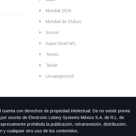
Mundial 2026
Mundial de Clubes
Soccer
Super Bowl NFL
Tennis
Titular
Uncategorized
l cuenta con derechos de propiedad intelectual. De no existir previa
 por escrito de Electronic Lottery Systems México S.A. de R.L. de
xpresamente prohibida la publicación, retransmisión, distribución,
ón y cualquier otro uso de los contenidos.