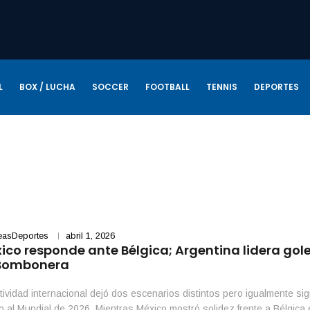
L
BOX / LUCHA
SOCCER
FOOTBALL
TENNIS
DEPORTES
easDeportes
abril 1, 2026
ico responde ante Bélgica; Argentina lidera go
Bombonera
tividad internacional dejó dos escenarios distintos pero igualmente sign
 al Mundial de 2026. Mientras México mostró solidez frente a Bélgica 