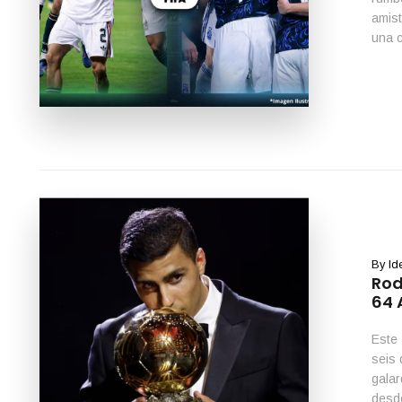
amist
una c
Messi
By
Id
Rod
64 
Este 
seis 
galar
desde