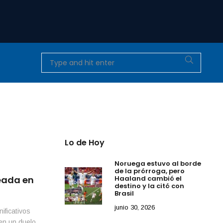
Lo de Hoy
Noruega estuvo al borde
de la prórroga, pero
Haaland cambió el
leada en
destino y la citó con
Brasil
junio 30, 2026
ificativos
en un duelo