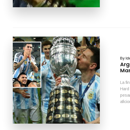
By
Id
Arg
Mar
La fi
Hard 
pesar
afici