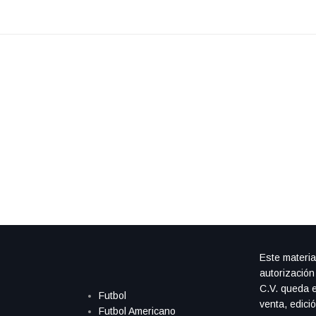
Este materia
autorización
C.V. queda e
Futbol
venta, edici
Futbol Americano