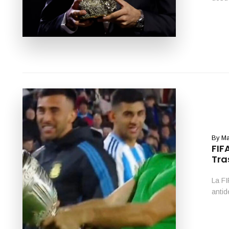
By
Ma
FIF
Tra
La FI
antid