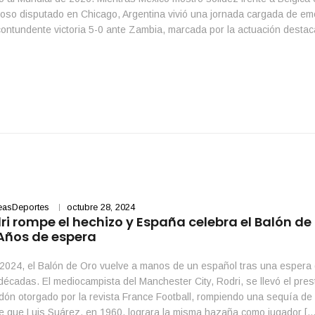
oso disputado en Chicago, Argentina vivió una jornada cargada de e
ontundente victoria 5-0 ante Zambia, marcada por la actuación destac
 y el ambiente festivo […]
easDeportes
octubre 28, 2024
ri rompe el hechizo y España celebra el Balón de
Años de espera
2024, el Balón de Oro vuelve a manos de un español tras una espera
décadas. El mediocampista del Manchester City, Rodri, se llevó el pres
dón otorgado por la revista France Football, rompiendo una sequía de
 que Luis Suárez, en 1960, lograra la misma hazaña como jugador […