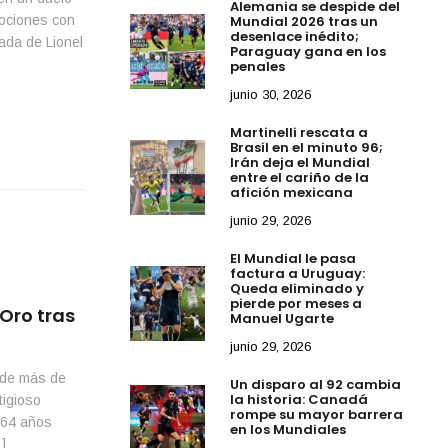
Alemania se despide del
Mundial 2026 tras un
mociones con
desenlace inédito;
ada de Lionel
Paraguay gana en los
penales
junio 30, 2026
Martinelli rescata a
Brasil en el minuto 96;
Irán deja el Mundial
entre el cariño de la
afición mexicana
junio 29, 2026
El Mundial le pasa
factura a Uruguay:
Queda eliminado y
pierde por meses a
 Oro tras
Manuel Ugarte
junio 29, 2026
 de más de
Un disparo al 92 cambia
la historia: Canadá
tigioso
rompe su mayor barrera
 64 años
en los Mundiales
]