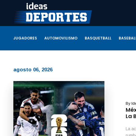
JUGADORES
AUTOMOVILISMO
BASQUETBALL
BASEBAL
agosto 06, 2026
By
Id
Méx
La 
La ac
rumbo