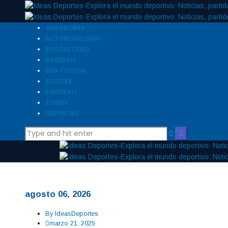
JUGADORES
AUTOMOVILISMO
BASQUETBALL
BASEBALL
BOX / LUCHA
SOCCER
FOOTBALL
TENNIS
DEPORTES
agosto 06, 2026
By
IdeasDeportes
marzo 21, 2025