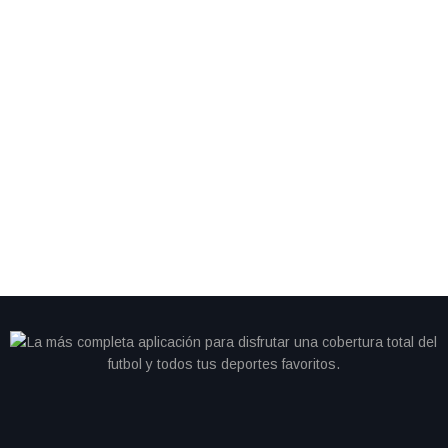
Rayados se libera de sanción FIFA por
supuesto adeudo; lista para fichajes
El fútbol mexicano se vio convulsionado con la noticia de la
inhabilitación de los Rayados del Monterrey para realizar fichajes
durante tres ventanas de transferencias por un presunto adeudo
con un equipo sudamericano. Sin embargo, la situación dio un giro
inesperado cuando el club regiomontano demostró haber realizado
el pago correspondiente en febrero, lo que […]