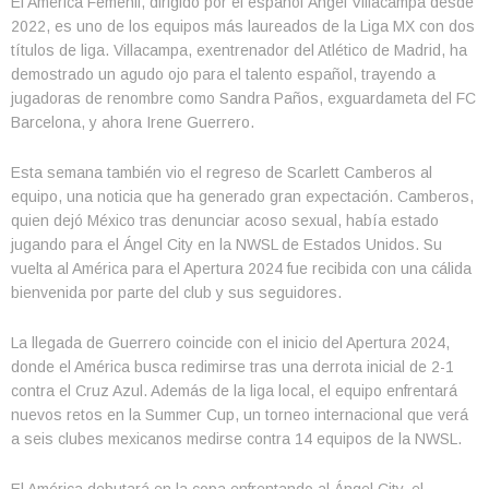
El América Femenil, dirigido por el español Ángel Villacampa desde
2022, es uno de los equipos más laureados de la Liga MX con dos
títulos de liga. Villacampa, exentrenador del Atlético de Madrid, ha
demostrado un agudo ojo para el talento español, trayendo a
jugadoras de renombre como Sandra Paños, exguardameta del FC
Barcelona, y ahora Irene Guerrero.
Esta semana también vio el regreso de Scarlett Camberos al
equipo, una noticia que ha generado gran expectación. Camberos,
quien dejó México tras denunciar acoso sexual, había estado
jugando para el Ángel City en la NWSL de Estados Unidos. Su
vuelta al América para el Apertura 2024 fue recibida con una cálida
bienvenida por parte del club y sus seguidores.
La llegada de Guerrero coincide con el inicio del Apertura 2024,
donde el América busca redimirse tras una derrota inicial de 2-1
contra el Cruz Azul. Además de la liga local, el equipo enfrentará
nuevos retos en la Summer Cup, un torneo internacional que verá
a seis clubes mexicanos medirse contra 14 equipos de la NWSL.
El América debutará en la copa enfrentando al Ángel City, el