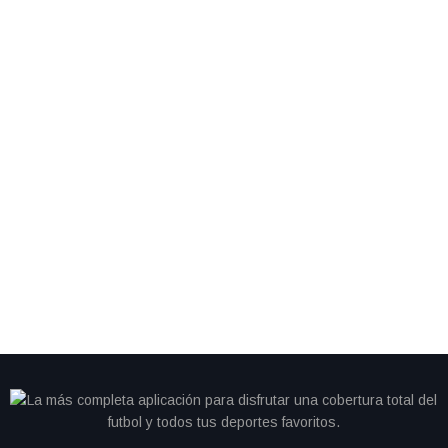
By
IdeasDeportes
junio 28, 2026
Cristiano se queda sin gol y Portugal cambia de
camino; Colombia avanza como líder del Grupo K