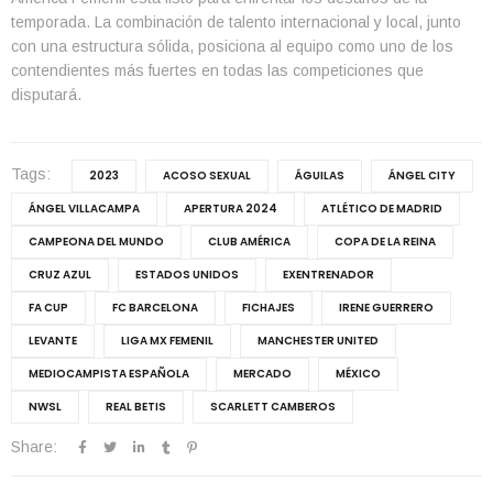
temporada. La combinación de talento internacional y local, junto
con una estructura sólida, posiciona al equipo como uno de los
contendientes más fuertes en todas las competiciones que
disputará.
Tags:
2023
ACOSO SEXUAL
ÁGUILAS
ÁNGEL CITY
ÁNGEL VILLACAMPA
APERTURA 2024
ATLÉTICO DE MADRID
CAMPEONA DEL MUNDO
CLUB AMÉRICA
COPA DE LA REINA
CRUZ AZUL
ESTADOS UNIDOS
EXENTRENADOR
FA CUP
FC BARCELONA
FICHAJES
IRENE GUERRERO
LEVANTE
LIGA MX FEMENIL
MANCHESTER UNITED
MEDIOCAMPISTA ESPAÑOLA
MERCADO
MÉXICO
NWSL
REAL BETIS
SCARLETT CAMBEROS
Share: