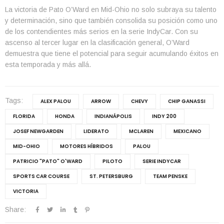
La victoria de Pato O’Ward en Mid-Ohio no solo subraya su talento
y determinación, sino que también consolida su posición como uno
de los contendientes más serios en la serie IndyCar. Con su
ascenso al tercer lugar en la clasificación general, O’Ward
demuestra que tiene el potencial para seguir acumulando éxitos en
esta temporada y más allá.
Tags:
ALEX PALOU
ARROW
CHEVY
CHIP GANASSI
FLORIDA
HONDA
INDIANÁPOLIS
INDY 200
JOSEF NEWGARDEN
LIDERATO
MCLAREN
MEXICANO
MID-OHIO
MOTORES HÍBRIDOS
PALOU
PATRICIO "PATO" O'WARD
PILOTO
SERIE INDYCAR
SPORTS CAR COURSE
ST. PETERSBURG
TEAM PENSKE
VICTORIA
Share: