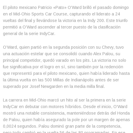
El piloto mexicano Patricio «Pato» O’Ward brilló el pasado domingo
en el Mid-Ohio Sports Car Course, capturando el liderato a 24
vueltas del final y llevándose la victoria en la Indy 200. Este triunfo
permitió a O’Ward ascender al tercer puesto de la clasificación
general de la serie IndyCar.
O’Ward, quien partió en la segunda posición con su Chevy, tuvo
una actuación estelar que se consolidó cuando Alex Palou, su
principal competidor, quedó varado en los pits. La victoria no solo
fue significativa por el logro en sí, sino también por la redención
que representó para el piloto mexicano, quien había liderado hasta
la última vuelta en las 500 Millas de Indianápolis antes de ser
superado por Josef Newgarden en la media milla final.
La carrera en Mid-Ohio marcó un hito al ser la primera en la serie
IndyCar en debutar con motores híbridos. Desde el inicio, O’Ward
mostró una notable consistencia, manteniéndose detrás del Honda
de Palou, quien había asegurado la pole por un margen de apenas
0,0024 segundos. Palou dominó gran parte de la competencia,
pero todo cambió en la vuelta 56 de las 80 programadas. En ese