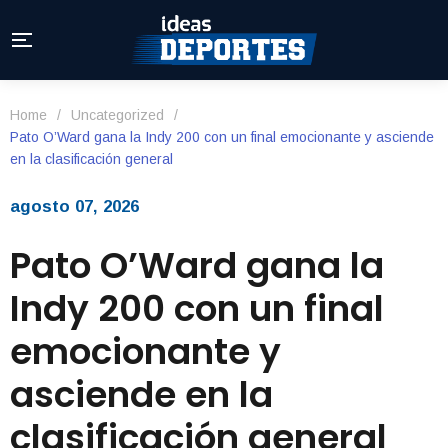
Home
/
Uncategorized
/
Pato O’Ward gana la Indy 200 con un final emocionante y asciende
en la clasificación general
agosto 07, 2026
Pato O’Ward gana la
Indy 200 con un final
emocionante y
asciende en la
clasificación general