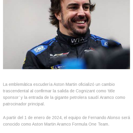
La emblemática escudería Aston Martin oficializó un cambio
trascendental al confirmar la salida de Cognizant como ‘title
sponsor’ y la entrada de la gigante petrolera saudí Aramco como
patrocinador principal.
A partir del 1 de enero de 2024, el equipo de Fernando Alonso será
conocido como Aston Martin Aramco Formula One Team.