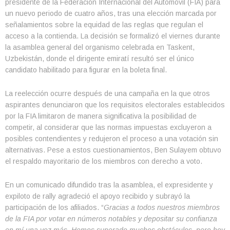
presidente de la Federación Internacional del Automóvil (FIA) para
un nuevo periodo de cuatro años, tras una elección marcada por
señalamientos sobre la equidad de las reglas que regulan el
acceso a la contienda. La decisión se formalizó el viernes durante
la asamblea general del organismo celebrada en Taskent,
Uzbekistán, donde el dirigente emiratí resultó ser el único
candidato habilitado para figurar en la boleta final.
La reelección ocurre después de una campaña en la que otros
aspirantes denunciaron que los requisitos electorales establecidos
por la FIA limitaron de manera significativa la posibilidad de
competir, al considerar que las normas impuestas excluyeron a
posibles contendientes y redujeron el proceso a una votación sin
alternativas. Pese a estos cuestionamientos, Ben Sulayem obtuvo
el respaldo mayoritario de los miembros con derecho a voto.
En un comunicado difundido tras la asamblea, el expresidente y
expiloto de rally agradeció el apoyo recibido y subrayó la
participación de los afiliados. “
Gracias a todos nuestros miembros
de la FIA por votar en números notables y depositar su confianza
en mí una vez más. Hemos superado muchos obstáculos, pero hoy