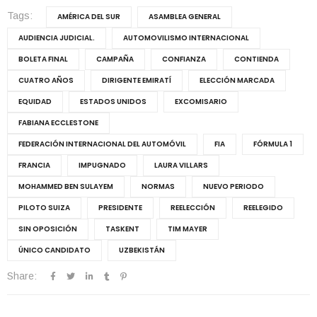
Tags:
AMÉRICA DEL SUR
ASAMBLEA GENERAL
AUDIENCIA JUDICIAL.
AUTOMOVILISMO INTERNACIONAL
BOLETA FINAL
CAMPAÑA
CONFIANZA
CONTIENDA
CUATRO AÑOS
DIRIGENTE EMIRATÍ
ELECCIÓN MARCADA
EQUIDAD
ESTADOS UNIDOS
EXCOMISARIO
FABIANA ECCLESTONE
FEDERACIÓN INTERNACIONAL DEL AUTOMÓVIL
FIA
FÓRMULA 1
FRANCIA
IMPUGNADO
LAURA VILLARS
MOHAMMED BEN SULAYEM
NORMAS
NUEVO PERIODO
PILOTO SUIZA
PRESIDENTE
REELECCIÓN
REELEGIDO
SIN OPOSICIÓN
TASKENT
TIM MAYER
ÚNICO CANDIDATO
UZBEKISTÁN
Share: