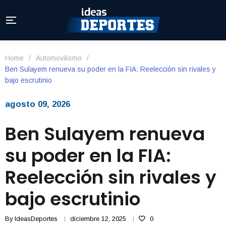
Home
/
Automovilismo
/
Ben Sulayem renueva su poder en la FIA: Reelección sin rivales y
bajo escrutinio
agosto 09, 2026
Ben Sulayem renueva
su poder en la FIA:
Reelección sin rivales y
bajo escrutinio
By
IdeasDeportes
diciembre 12, 2025
0