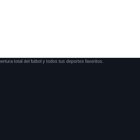
ondres
 meta del Maratón de Londres,
s 42 kilómetros. A sus 38 años y
 por debajo de las tres horas en