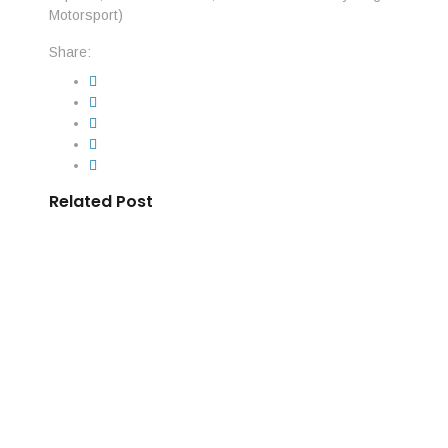
Motorsport)
Share:
Related Post
By
IdeasDeportes
junio 7, 2026
Cadillac se queda a un paso de hacer 
tras castigo que borró su primer punt
La posibilidad de inscribir por primera vez el nombre de Cadill
Fórmula 1 se desvaneció después del Gran Premio de Mónaco
escudería debutante había conseguido un resultado histórico
modificó la clasificación y dejó al equipo sin recompensa. Serg
By
IdeasDeportes