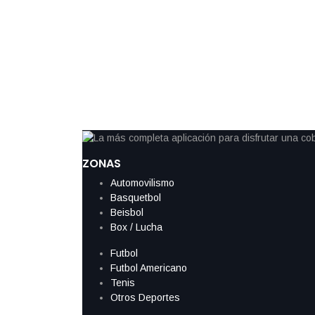
sorprendente marca en maratón de L
El cronómetro marcó 2:59:08 cuando Sebastian Vettel cruzó la
una marca destacada para quien enfrentaba por primera vez lo
ya retirado de la Fórmula Uno, el alemán completó el recorrido
una jornada que también quedó registrada […]
ZONAS
Automovilismo
Basquetbol
Beisbol
Box / Lucha
Futbol
Futbol Americano
Tenis
Otros Deportes