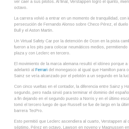
ver caer a sus pilotos. Al final, Verstappen logró el quinto, m
octavo.
La carrera volvió a entrar en un momento de tranquilidad, con
persecución de Fernando Alonso sobre Checo Pérez, el duelo
Bull y el Aston Martin.
Un Virtual Safety Car por la detención de Ocon en la pista ca
fueron a los pits para colocar neumáticos medios, permitiendo
plaza y con Leclerc en tercero.
El movimiento de la marca alemana resultó el idóneo porque a n
adelantó al
Ferrari
del monegasco al igual que Hamilton para c
Sainz se veía alcanzado por el pelotón a un segundo en la luch
Con cinco vueltas en el contador, la diferencia entre Sainz y 
segundo, pero nada sirvió para terminar el dominio del español
a fin dejando en el segundo puesto a Norris y en el último esc
tomó el tercero luego de que Russell se fue de largo en la últi
barrera TecPro.
Esto permitió que Leclerc ascendiera al cuarto, Verstappen al q
séptimo, Pérez en octavo, Lawson en noveno y Magnussen en 