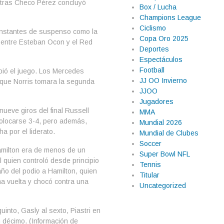
ientras Checo Pérez concluyó
Box / Lucha
Champions League
Ciclismo
 instantes de suspenso como la
Copa Oro 2025
 entre Esteban Ocon y el Red
Deportes
Espectáculos
Football
mbió el juego. Los Mercedes
JJ OO Invierno
 que Norris tomara la segunda
JJOO
Jugadores
ueve giros del final Russell
MMA
olocarse 3-4, pero además,
Mundial 2026
a por el liderato.
Mundial de Clubes
Soccer
Hamilton era de menos de un
Super Bowl NFL
 quien controló desde principio
Tennis
año del podio a Hamilton, quien
Titular
ma vuelta y chocó contra una
Uncategorized
uinto, Gasly al sexto, Piastri en
décimo. (Información de