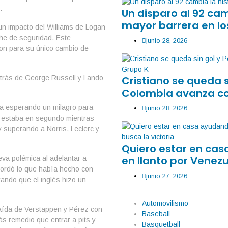
.
Un disparo al 92 ca
mayor barrera en lo
 un impacto del Williams de Logan
che de seguridad. Este
junio 28, 2026
ron para su único cambio de
Cristiano se queda 
detrás de George Russell y Lando
Colombia avanza co
da esperando un milagro para
junio 28, 2026
n estaba en segundo mientras
y superando a Norris, Leclerc y
Quiero estar en ca
en llanto por Venezu
eva polémica al adelantar a
ecordó lo que había hecho con
junio 27, 2026
rando que el inglés hizo un
Automovilismo
 caída de Verstappen y Pérez con
Baseball
s remedio que entrar a pits y
Basquetball