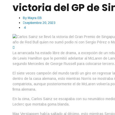
victoria del GP de S
By
Mayra EB
septiembre 20, 2023
4
La arrancada ha estado libre de drama, a excepción de un rebas
de Lewis Hamilton que le permitió adelantar al McLaren de Land
segundo Mercedes de George Russell para colocarse tercero.
El siete veces campeón del mundo tardó un giro en regresar l
dentro de la casa alemana, esto mientras Norris se mostraba 
compatriota, aunque posteriormente el de McLaren volvería por 
firma alemana.
En la cima, Carlos Sainz se escapaba con su neumático medio
Leclerc que montaba goma blanda.
Max Verstappen había saltado al décimo, esto mientras Sergi