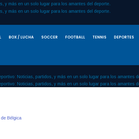
L
BOX / LUCHA
SOCCER
FOOTBALL
TENNIS
DEPORTES
 de Bélgica