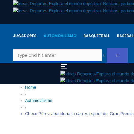
JUGADORES
AUTOMOVILISMO
BASQUETBALL
BASEBAL
Home
/
Automovilismo
/
Checo Pérez abandona la carrera sprint del Gran Premio