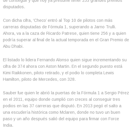
de conseguir y que hoy ya presume tener 253 grandes premios
disputados.
Con dicha cifra, ‘Checo’ entró al Top 10 de pilotos con más
carreras disputadas de Fórmula 1, superando a Jarno Trulli.
Ahora, va a la caza de Ricardo Patrese, quien tiene 256 y a quien
podría superar al final de la actual temporada en el Gran Premio de
Abu Dhabi.
El listado lo lidera Fernando Alonso quien sigue incrementando su
cifra de 374 ahora con Aston Martin. En el segundo puesto está
Kimi Raikkonen, piloto retirado, y el podio lo completa Lewis
Hamilton, piloto de Mercedes, con 328.
Sauber fue quien le abrió la puertas de la Fórmula 1 a Sergio Pérez
en el 2011, equipo donde cumplió con creces al conseguir tres
podios en las 37 carreras que disputó. En 2013 pegó el salto a
una escudería histórica como Mclaren, donde no tuvo un buen
paso y un año después salió del equipo para firmar con Force
India.