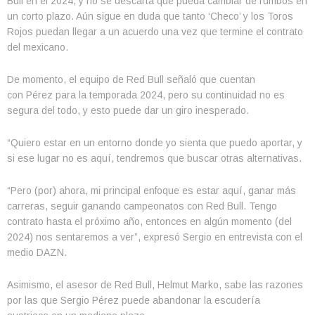
Bull en el 2024, y no se descarta que pueda cambiar de rumbos en
un corto plazo. Aún sigue en duda que tanto ‘Checo’ y los Toros
Rojos puedan llegar a un acuerdo una vez que termine el contrato
del mexicano.
De momento, el equipo de Red Bull señaló que cuentan
con Pérez para la temporada 2024, pero su continuidad no es
segura del todo, y esto puede dar un giro inesperado.
“Quiero estar en un entorno donde yo sienta que puedo aportar, y
si ese lugar no es aquí, tendremos que buscar otras alternativas.
“Pero (por) ahora, mi principal enfoque es estar aquí, ganar más
carreras, seguir ganando campeonatos con Red Bull. Tengo
contrato hasta el próximo año, entonces en algún momento (del
2024) nos sentaremos a ver”, expresó Sergio en entrevista con el
medio DAZN.
Asimismo, el asesor de Red Bull, Helmut Marko, sabe las razones
por las que Sergio Pérez puede abandonar la escudería