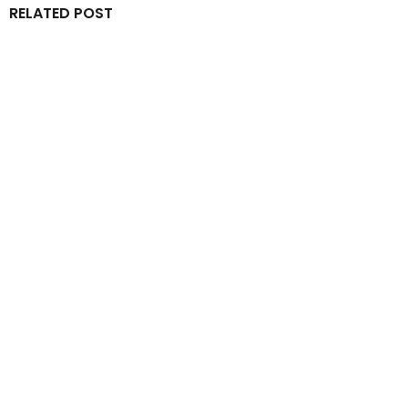
RELATED POST
By
IdeasDeportes
junio 7, 2026
Cadillac se queda a un paso de hacer historia en