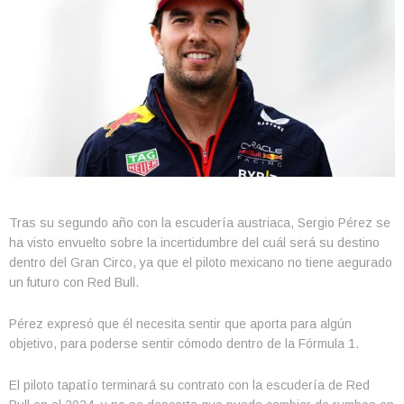
Tras su segundo año con la escudería austriaca, Sergio Pérez se
ha visto envuelto sobre la incertidumbre del cuál será su destino
dentro del Gran Circo, ya que el piloto mexicano no tiene aegurado
un futuro con Red Bull.
Pérez expresó que él necesita sentir que aporta para algún
objetivo, para poderse sentir cómodo dentro de la Fórmula 1.
El piloto tapatío terminará su contrato con la escudería de Red