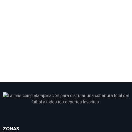
By
IdeasDeportes
abril 26, 2026
Vettel cambia el volante por los tenis y debuta con
sorprendente marca en maratón de Londres
ZONAS