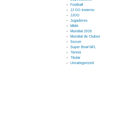
Football
JJ OO Invierno
JJOO
Jugadores
MMA
Mundial 2026
Mundial de Clubes
Soccer
Super Bowl NFL
Tennis
Titular
Uncategorized
istoria en Mónaco
 en la zona de puntos de la Fórmula
arecía que la escudería debutante
dos modificó la clasificación y