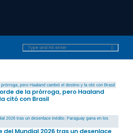
orde de la prórroga, pero Haaland
la citó con Brasil
 del Mundial 2026 tras un desenlace