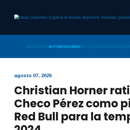
JUGADORES
AUTOMOVILISMO
BASQUETBALL
BASEBALL
BOX
agosto 07, 2026
Christian Horner rati
Checo Pérez como pi
Red Bull para la te
2024