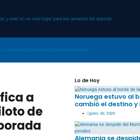
 / LUCHA
SOCCER
FOOTBALL
TENNIS
DEPORTES
Lo de Hoy
fica a
Noruega estuvo al b
cambió el destino y 
loto de
junio 30, 2026
mporada
Alemania se despide