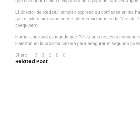
que continuará como compañero de equipo de Max Verstappen
El director de Red Bull también expresó su confianza en las h
que el piloto mexicano puede obtener victorias en la Fórmula 
coequipero.
Horner concluyó afirmando que Pérez solo necesita mantenerse
Hamilton en la próxima carrera para asegurar el segundo pue
Share:
Related Post