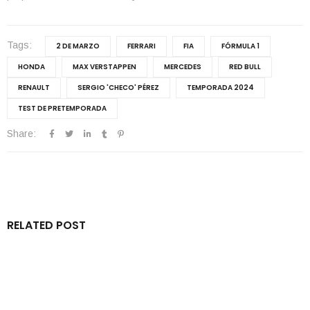
Tags:
2 DE MARZO
FERRARI
FIA
FÓRMULA 1
HONDA
MAX VERSTAPPEN
MERCEDES
RED BULL
RENAULT
SERGIO 'CHECO' PÉREZ
TEMPORADA 2024
TEST DE PRETEMPORADA
Share:
RELATED POST