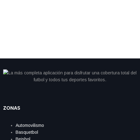
By
IdeasDeportes
abril 26, 2026
Vettel cambia el volante por los tenis y debuta con
sorprendente marca en maratón de Londres
ZONAS
Automovilismo
Basquetbol
Beisbol