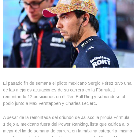
El pasado fin de semana el piloto mexicano Sergio Pérez tuvo una
de las mejores actuaciones de su carrera en la Fórmula 1,
remontando 12 posiciones en él Red Bull Ring y subiéndose al
podio junto a Max Verstappen y Charles Leclerc.
A pesar de la remontada del oriundo de Jalisco la propia Fórmula
1 dejó al mexicano fuera del Power Ranking, lista que califica a lo
mejor del fin de semana de carrera en la máxima categoría, mismo