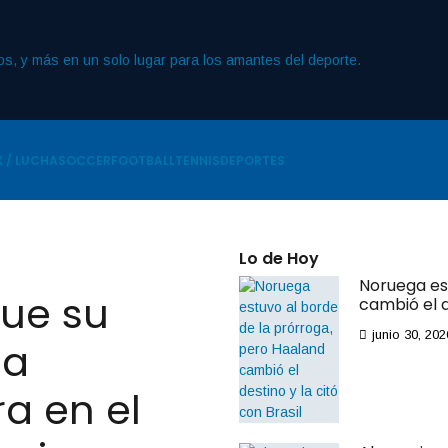
 / LUCHA
SOCCER
FOOTBALL
TENNIS
DEPORTES
Lo de Hoy
Noruega es
gue su
cambió el d
junio 30, 202
na
a en el