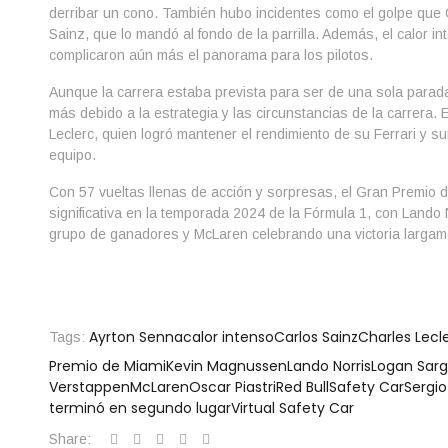
derribar un cono. También hubo incidentes como el golpe que O
Sainz, que lo mandó al fondo de la parrilla. Además, el calor i
complicaron aún más el panorama para los pilotos.
Aunque la carrera estaba prevista para ser de una sola parad
más debido a la estrategia y las circunstancias de la carrera. 
Leclerc, quien logró mantener el rendimiento de su Ferrari y 
equipo.
Con 57 vueltas llenas de acción y sorpresas, el Gran Premio 
significativa en la temporada 2024 de la Fórmula 1, con Lando 
grupo de ganadores y McLaren celebrando una victoria larga
Ayrton Senna
calor intenso
Carlos Sainz
Charles Lecl
Tags:
Premio de Miami
Kevin Magnussen
Lando Norris
Logan Sar
Verstappen
McLaren
Oscar Piastri
Red Bull
Safety Car
Sergio
terminó en segundo lugar
Virtual Safety Car
Share: