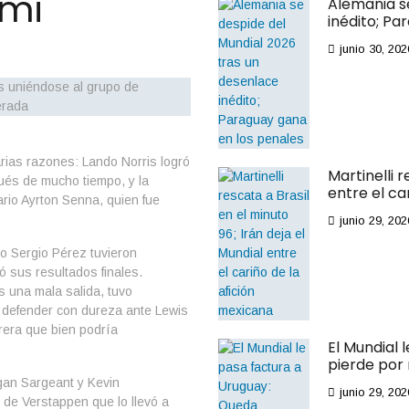
ami
Alemania s
inédito; Pa
junio 30, 202
rias razones: Lando Norris logró
Martinelli r
pués de mucho tiempo, y la
entre el ca
ario Ayrton Senna, quien fue
junio 29, 202
o Sergio Pérez tuvieron
 sus resultados finales.
s una mala salida, tuvo
e defender con dureza ante Lewis
rrera que bien podría
El Mundial 
pierde por
gan Sargeant y Kevin
junio 29, 202
 de Verstappen que lo llevó a