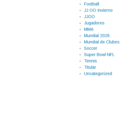
Football
JJ OO Invierno
JJOO
Jugadores
MMA
Mundial 2026
Mundial de Clubes
Soccer
Super Bowl NFL
Tennis
Titular
cer historia en
Uncategorized
 primer punto
 en la zona de puntos de la Fórmula
arecía que la escudería debutante
dos modificó la clasificación y