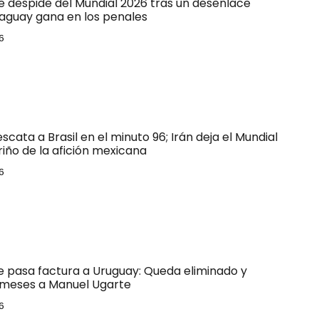
e despide del Mundial 2026 tras un desenlace
raguay gana en los penales
6
escata a Brasil en el minuto 96; Irán deja el Mundial
riño de la afición mexicana
6
le pasa factura a Uruguay: Queda eliminado y
 meses a Manuel Ugarte
6