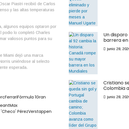
scar Piastri recibió de Carlos
ntenso y las altas temperaturas
a, algunos equipos optaron por
El podio lo completó Charles
Un disparo
sumar valiosos puntos para su
barrera en 
junio 28, 202
de Miami dejó una marca
Norris uniéndose al selecto
mente esperada.
Cristiano s
Colombia a
erc
Ferrari
Fórmula 1
Gran
junio 28, 202
geant
Max
 'Checo' Pérez
Verstappen